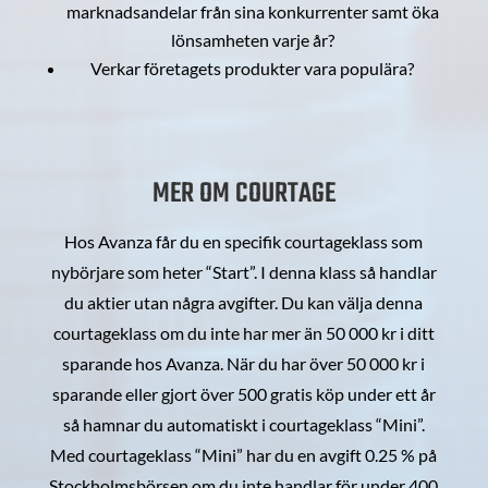
marknadsandelar från sina konkurrenter samt öka
lönsamheten varje år?
Verkar företagets produkter vara populära?
MER OM COURTAGE
Hos Avanza får du en specifik courtageklass som
nybörjare som heter “Start”. I denna klass så handlar
du aktier utan några avgifter. Du kan välja denna
courtageklass om du inte har mer än 50 000 kr i ditt
sparande hos Avanza. När du har över 50 000 kr i
sparande eller gjort över 500 gratis köp under ett år
så hamnar du automatiskt i courtageklass “Mini”.
Med courtageklass “Mini” har du en avgift 0.25 % på
Stockholmsbörsen om du inte handlar för under 400