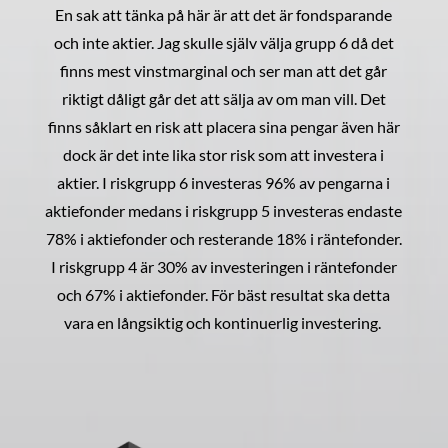
En sak att tänka på här är att det är fondsparande
och inte aktier. Jag skulle själv välja grupp 6 då det
finns mest vinstmarginal och ser man att det går
riktigt dåligt går det att sälja av om man vill. Det
finns såklart en risk att placera sina pengar även här
dock är det inte lika stor risk som att investera i
aktier. I riskgrupp 6 investeras 96% av pengarna i
aktiefonder medans i riskgrupp 5 investeras endaste
78% i aktiefonder och resterande 18% i räntefonder.
I riskgrupp 4 är 30% av investeringen i räntefonder
och 67% i aktiefonder. För bäst resultat ska detta
vara en långsiktig och kontinuerlig investering.