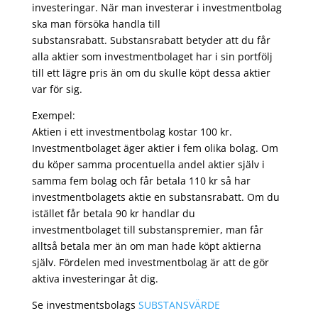
investeringar. När man investerar i investmentbolag
ska man försöka handla till
substansrabatt. Substansrabatt betyder att du får
alla aktier som investmentbolaget har i sin portfölj
till ett lägre pris än om du skulle köpt dessa aktier
var för sig.
Exempel:
Aktien i ett investmentbolag kostar 100 kr.
Investmentbolaget äger aktier i fem olika bolag. Om
du köper samma procentuella andel aktier själv i
samma fem bolag och får betala 110 kr så har
investmentbolagets aktie en substansrabatt. Om du
istället får betala 90 kr handlar du
investmentbolaget till substanspremier, man får
alltså betala mer än om man hade köpt aktierna
själv. Fördelen med investmentbolag är att de gör
aktiva investeringar åt dig.
Se investmentsbolags
SUBSTANSVÄRDE