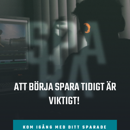
SPA
RA
ATT BÖRJA SPARA TIDIGT ÄR
VIKTIGT!
KOM IGÅNG MED DITT SPARADE