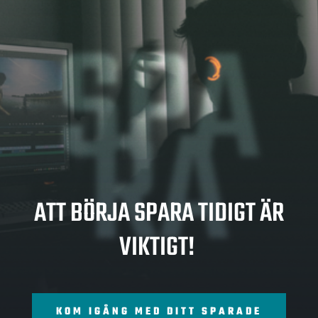
SPA
RA
ATT BÖRJA SPARA TIDIGT ÄR
VIKTIGT!
KOM IGÅNG MED DITT SPARADE