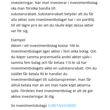
investeringar. När man investerar i investmentbolag
ska man försöka handla till
substansrabatt. Substansrabatt betyder att du får
alla aktier som investmentbolaget har i sin portfölj
till ett lägre pris än om du skulle köpt dessa aktier
var för sig.
Exempel:
Aktien i ett investmentbolag kostar 100 kr.
Investmentbolaget äger aktier i fem olika bolag. Om
du köper samma procentuella andel aktier själv i
samma fem bolag och får betala 110 kr så har
investmentbolagets aktie en substansrabatt. Om du
istället får betala 90 kr handlar du
investmentbolaget till substanspremier, man får
alltså betala mer än om man hade köpt aktierna
själv. Fördelen med investmentbolag är att de gör
aktiva investeringar åt dig.
Se investmentsbolags
SUBSTANSVÄRDE