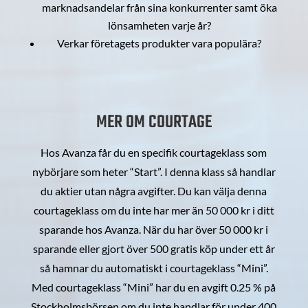
marknadsandelar från sina konkurrenter samt öka
lönsamheten varje år?
Verkar företagets produkter vara populära?
MER OM COURTAGE
Hos Avanza får du en specifik courtageklass som
nybörjare som heter “Start”. I denna klass så handlar
du aktier utan några avgifter. Du kan välja denna
courtageklass om du inte har mer än 50 000 kr i ditt
sparande hos Avanza. När du har över 50 000 kr i
sparande eller gjort över 500 gratis köp under ett år
så hamnar du automatiskt i courtageklass “Mini”.
Med courtageklass “Mini” har du en avgift 0.25 % på
Stockholmsbörsen om du inte handlar för under 400