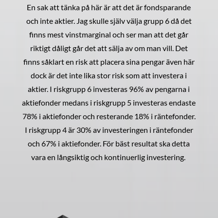
En sak att tänka på här är att det är fondsparande
och inte aktier. Jag skulle själv välja grupp 6 då det
finns mest vinstmarginal och ser man att det går
riktigt dåligt går det att sälja av om man vill. Det
finns såklart en risk att placera sina pengar även här
dock är det inte lika stor risk som att investera i
aktier. I riskgrupp 6 investeras 96% av pengarna i
aktiefonder medans i riskgrupp 5 investeras endaste
78% i aktiefonder och resterande 18% i räntefonder.
I riskgrupp 4 är 30% av investeringen i räntefonder
och 67% i aktiefonder. För bäst resultat ska detta
vara en långsiktig och kontinuerlig investering.