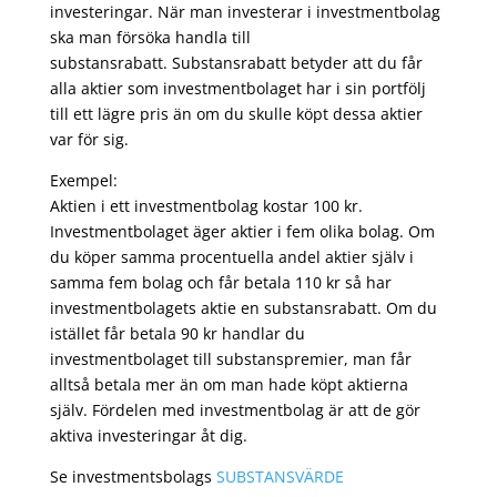
investeringar. När man investerar i investmentbolag
ska man försöka handla till
substansrabatt. Substansrabatt betyder att du får
alla aktier som investmentbolaget har i sin portfölj
till ett lägre pris än om du skulle köpt dessa aktier
var för sig.
Exempel:
Aktien i ett investmentbolag kostar 100 kr.
Investmentbolaget äger aktier i fem olika bolag. Om
du köper samma procentuella andel aktier själv i
samma fem bolag och får betala 110 kr så har
investmentbolagets aktie en substansrabatt. Om du
istället får betala 90 kr handlar du
investmentbolaget till substanspremier, man får
alltså betala mer än om man hade köpt aktierna
själv. Fördelen med investmentbolag är att de gör
aktiva investeringar åt dig.
Se investmentsbolags
SUBSTANSVÄRDE