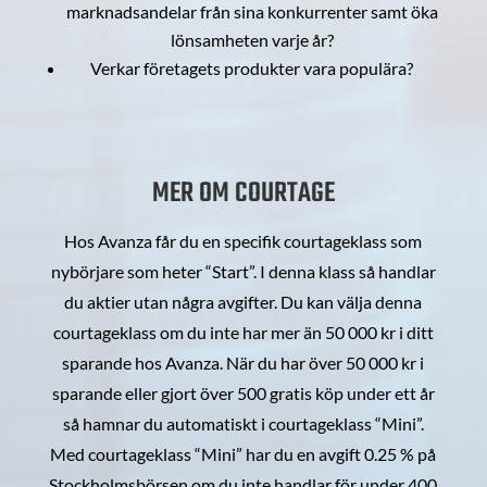
marknadsandelar från sina konkurrenter samt öka
lönsamheten varje år?
Verkar företagets produkter vara populära?
MER OM COURTAGE
Hos Avanza får du en specifik courtageklass som
nybörjare som heter “Start”. I denna klass så handlar
du aktier utan några avgifter. Du kan välja denna
courtageklass om du inte har mer än 50 000 kr i ditt
sparande hos Avanza. När du har över 50 000 kr i
sparande eller gjort över 500 gratis köp under ett år
så hamnar du automatiskt i courtageklass “Mini”.
Med courtageklass “Mini” har du en avgift 0.25 % på
Stockholmsbörsen om du inte handlar för under 400