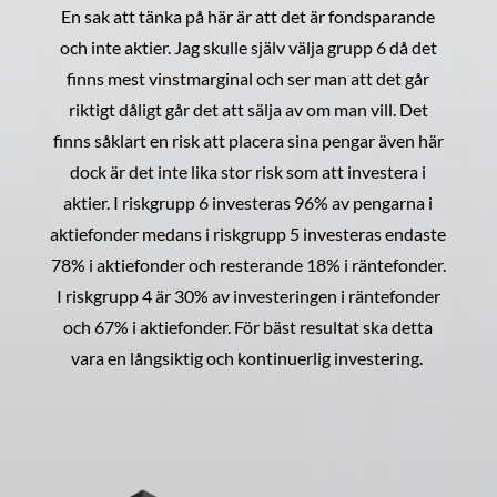
En sak att tänka på här är att det är fondsparande
och inte aktier. Jag skulle själv välja grupp 6 då det
finns mest vinstmarginal och ser man att det går
riktigt dåligt går det att sälja av om man vill. Det
finns såklart en risk att placera sina pengar även här
dock är det inte lika stor risk som att investera i
aktier. I riskgrupp 6 investeras 96% av pengarna i
aktiefonder medans i riskgrupp 5 investeras endaste
78% i aktiefonder och resterande 18% i räntefonder.
I riskgrupp 4 är 30% av investeringen i räntefonder
och 67% i aktiefonder. För bäst resultat ska detta
vara en långsiktig och kontinuerlig investering.