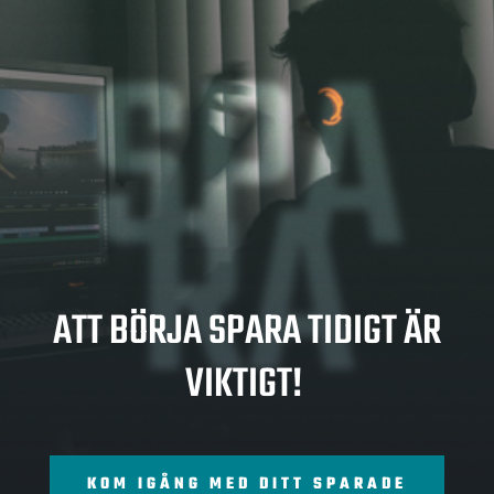
SPA
RA
ATT BÖRJA SPARA TIDIGT ÄR
VIKTIGT!
KOM IGÅNG MED DITT SPARADE