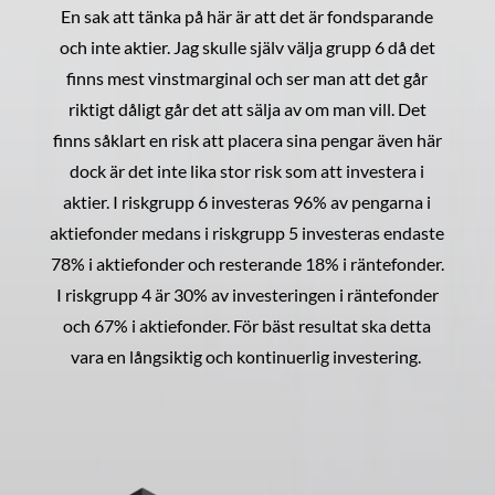
En sak att tänka på här är att det är fondsparande
och inte aktier. Jag skulle själv välja grupp 6 då det
finns mest vinstmarginal och ser man att det går
riktigt dåligt går det att sälja av om man vill. Det
finns såklart en risk att placera sina pengar även här
dock är det inte lika stor risk som att investera i
aktier. I riskgrupp 6 investeras 96% av pengarna i
aktiefonder medans i riskgrupp 5 investeras endaste
78% i aktiefonder och resterande 18% i räntefonder.
I riskgrupp 4 är 30% av investeringen i räntefonder
och 67% i aktiefonder. För bäst resultat ska detta
vara en långsiktig och kontinuerlig investering.