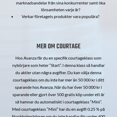
marknadsandelar från sina konkurrenter samt öka
lönsamheten varje år?
Verkar företagets produkter vara populära?
MER OM COURTAGE
Hos Avanza får du en specifik courtageklass som
nybörjare som heter “Start”. I denna klass så handlar
du aktier utan några avgifter. Du kan välja denna
courtageklass om du inte har mer än 50 000 kr i ditt
sparande hos Avanza. När du har över 50 000 kr i
sparande eller gjort över 500 gratis köp under ett år
så hamnar du automatiskt i courtageklass “Mini”.
Med courtageklass “Mini” har du en avgift 0.25 % på
Stockholmsbörsen om du inte handlar för under 400