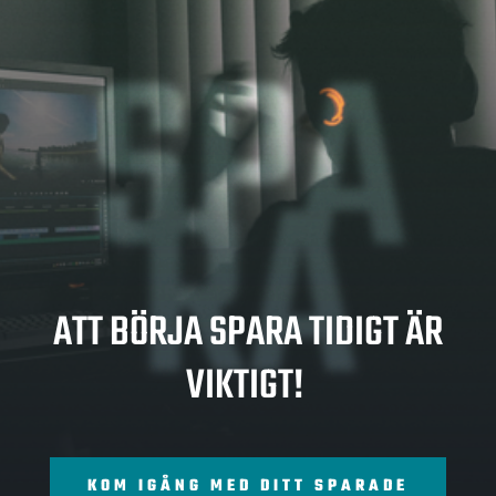
SPA
RA
ATT BÖRJA SPARA TIDIGT ÄR
VIKTIGT!
KOM IGÅNG MED DITT SPARADE