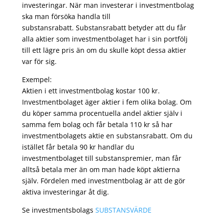
investeringar. När man investerar i investmentbolag
ska man försöka handla till
substansrabatt. Substansrabatt betyder att du får
alla aktier som investmentbolaget har i sin portfölj
till ett lägre pris än om du skulle köpt dessa aktier
var för sig.
Exempel:
Aktien i ett investmentbolag kostar 100 kr.
Investmentbolaget äger aktier i fem olika bolag. Om
du köper samma procentuella andel aktier själv i
samma fem bolag och får betala 110 kr så har
investmentbolagets aktie en substansrabatt. Om du
istället får betala 90 kr handlar du
investmentbolaget till substanspremier, man får
alltså betala mer än om man hade köpt aktierna
själv. Fördelen med investmentbolag är att de gör
aktiva investeringar åt dig.
Se investmentsbolags
SUBSTANSVÄRDE