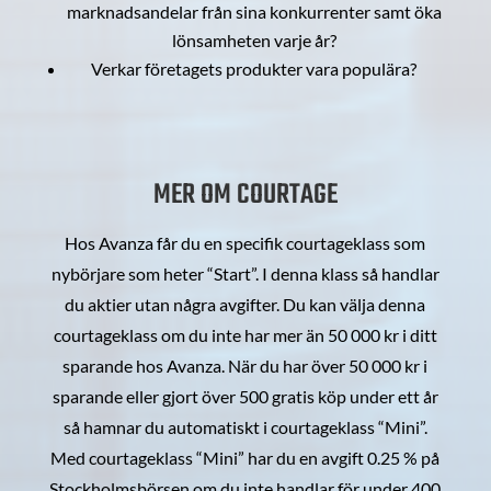
marknadsandelar från sina konkurrenter samt öka
lönsamheten varje år?
Verkar företagets produkter vara populära?
MER OM COURTAGE
Hos Avanza får du en specifik courtageklass som
nybörjare som heter “Start”. I denna klass så handlar
du aktier utan några avgifter. Du kan välja denna
courtageklass om du inte har mer än 50 000 kr i ditt
sparande hos Avanza. När du har över 50 000 kr i
sparande eller gjort över 500 gratis köp under ett år
så hamnar du automatiskt i courtageklass “Mini”.
Med courtageklass “Mini” har du en avgift 0.25 % på
Stockholmsbörsen om du inte handlar för under 400