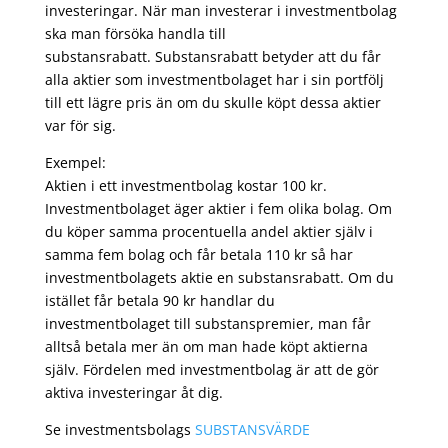
investeringar. När man investerar i investmentbolag
ska man försöka handla till
substansrabatt. Substansrabatt betyder att du får
alla aktier som investmentbolaget har i sin portfölj
till ett lägre pris än om du skulle köpt dessa aktier
var för sig.
Exempel:
Aktien i ett investmentbolag kostar 100 kr.
Investmentbolaget äger aktier i fem olika bolag. Om
du köper samma procentuella andel aktier själv i
samma fem bolag och får betala 110 kr så har
investmentbolagets aktie en substansrabatt. Om du
istället får betala 90 kr handlar du
investmentbolaget till substanspremier, man får
alltså betala mer än om man hade köpt aktierna
själv. Fördelen med investmentbolag är att de gör
aktiva investeringar åt dig.
Se investmentsbolags
SUBSTANSVÄRDE