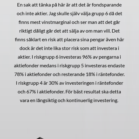
En sak att tänka på här är att det är fondsparande
och inte aktier. Jag skulle själv välja grupp 6 då det
finns mest vinstmarginal och ser man att det går
riktigt dåligt går det att sälja av om man vill. Det
finns såklart en risk att placera sina pengar även här
dock är det inte lika stor risk som att investera i
aktier. I riskgrupp 6 investeras 96% av pengarna i
aktiefonder medans i riskgrupp 5 investeras endaste
78% i aktiefonder och resterande 18% i räntefonder.
I riskgrupp 4 är 30% av investeringen i räntefonder
och 67% i aktiefonder. För bäst resultat ska detta
vara en långsiktig och kontinuerlig investering.