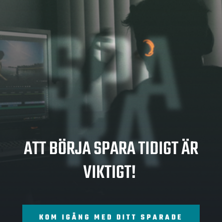
SPA
RA
ATT BÖRJA SPARA TIDIGT ÄR
VIKTIGT!
KOM IGÅNG MED DITT SPARADE