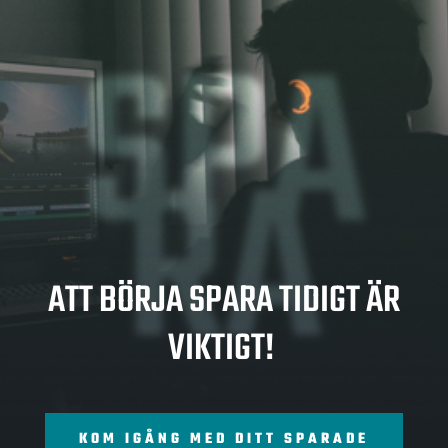
SPA
RA
ATT BÖRJA SPARA TIDIGT ÄR
VIKTIGT!
KOM IGÅNG MED DITT SPARADE