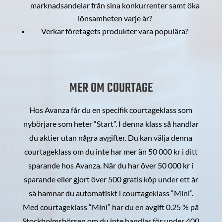
marknadsandelar från sina konkurrenter samt öka
lönsamheten varje år?
Verkar företagets produkter vara populära?
MER OM COURTAGE
Hos Avanza får du en specifik courtageklass som
nybörjare som heter “Start”. I denna klass så handlar
du aktier utan några avgifter. Du kan välja denna
courtageklass om du inte har mer än 50 000 kr i ditt
sparande hos Avanza. När du har över 50 000 kr i
sparande eller gjort över 500 gratis köp under ett år
så hamnar du automatiskt i courtageklass “Mini”.
Med courtageklass “Mini” har du en avgift 0.25 % på
Stockholmsbörsen om du inte handlar för under 400