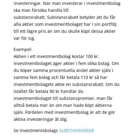
investeringar. När man investerar i investmentbolag
ska man försöka handla till
substansrabatt. Substansrabatt betyder att du får
alla aktier som investmentbolaget har i sin portfölj
till ett lägre pris än om du skulle köpt dessa aktier
var för sig.
Exempel:
Aktien i ett investmentbolag kostar 100 kr.
Investmentbolaget äger aktier i fem olika bolag. Om
du köper samma procentuella andel aktier själv i
samma fem bolag och får betala 110 kr så har
investmentbolagets aktie en substansrabatt. Om du
istället får betala 90 kr handlar du
investmentbolaget till substanspremier, man får
alltså betala mer än om man hade köpt aktierna
själv. Fördelen med investmentbolag är att de gör
aktiva investeringar åt dig.
Se investmentsbolags
SUBSTANSVÄRDE