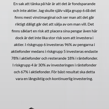
En sak att tänka på här är att det är fondsparande
och inte aktier. Jag skulle själv välja grupp 6 då det
finns mest vinstmarginal och ser man att det går
riktigt dåligt går det att sälja av om man vill. Det
finns såklart en risk att placera sina pengar även här
dock är det inte lika stor risk som att investera i
aktier. I riskgrupp 6 investeras 96% av pengarna i
aktiefonder medans i riskgrupp 5 investeras endaste
78% i aktiefonder och resterande 18% i räntefonder.
I riskgrupp 4 är 30% av investeringen i räntefonder
och 67% i aktiefonder. För bäst resultat ska detta
vara en långsiktig och kontinuerlig investering.