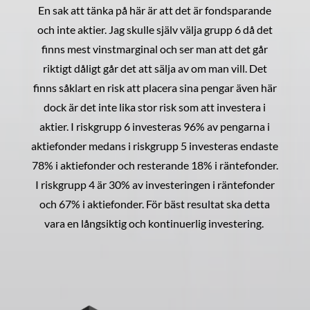
En sak att tänka på här är att det är fondsparande
och inte aktier. Jag skulle själv välja grupp 6 då det
finns mest vinstmarginal och ser man att det går
riktigt dåligt går det att sälja av om man vill. Det
finns såklart en risk att placera sina pengar även här
dock är det inte lika stor risk som att investera i
aktier. I riskgrupp 6 investeras 96% av pengarna i
aktiefonder medans i riskgrupp 5 investeras endaste
78% i aktiefonder och resterande 18% i räntefonder.
I riskgrupp 4 är 30% av investeringen i räntefonder
och 67% i aktiefonder. För bäst resultat ska detta
vara en långsiktig och kontinuerlig investering.