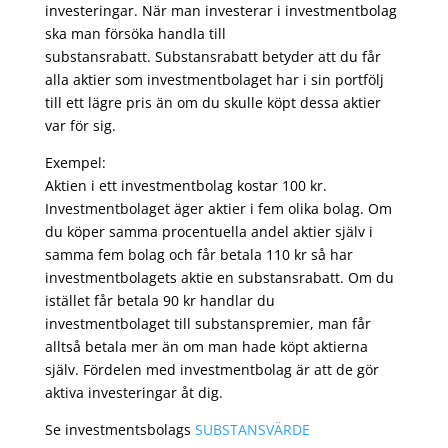
investeringar. När man investerar i investmentbolag
ska man försöka handla till
substansrabatt. Substansrabatt betyder att du får
alla aktier som investmentbolaget har i sin portfölj
till ett lägre pris än om du skulle köpt dessa aktier
var för sig.
Exempel:
Aktien i ett investmentbolag kostar 100 kr.
Investmentbolaget äger aktier i fem olika bolag. Om
du köper samma procentuella andel aktier själv i
samma fem bolag och får betala 110 kr så har
investmentbolagets aktie en substansrabatt. Om du
istället får betala 90 kr handlar du
investmentbolaget till substanspremier, man får
alltså betala mer än om man hade köpt aktierna
själv. Fördelen med investmentbolag är att de gör
aktiva investeringar åt dig.
Se investmentsbolags
SUBSTANSVÄRDE