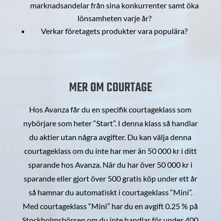
marknadsandelar från sina konkurrenter samt öka
lönsamheten varje år?
Verkar företagets produkter vara populära?
MER OM COURTAGE
Hos Avanza får du en specifik courtageklass som
nybörjare som heter “Start”. I denna klass så handlar
du aktier utan några avgifter. Du kan välja denna
courtageklass om du inte har mer än 50 000 kr i ditt
sparande hos Avanza. När du har över 50 000 kr i
sparande eller gjort över 500 gratis köp under ett år
så hamnar du automatiskt i courtageklass “Mini”.
Med courtageklass “Mini” har du en avgift 0.25 % på
Stockholmsbörsen om du inte handlar för under 400