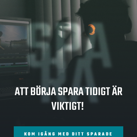
SPA
RA
ATT BÖRJA SPARA TIDIGT ÄR
VIKTIGT!
KOM IGÅNG MED DITT SPARADE