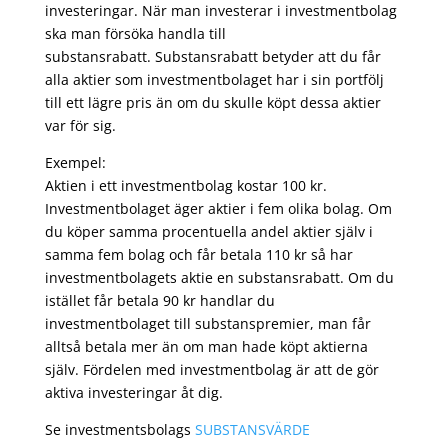
investeringar. När man investerar i investmentbolag
ska man försöka handla till
substansrabatt. Substansrabatt betyder att du får
alla aktier som investmentbolaget har i sin portfölj
till ett lägre pris än om du skulle köpt dessa aktier
var för sig.
Exempel:
Aktien i ett investmentbolag kostar 100 kr.
Investmentbolaget äger aktier i fem olika bolag. Om
du köper samma procentuella andel aktier själv i
samma fem bolag och får betala 110 kr så har
investmentbolagets aktie en substansrabatt. Om du
istället får betala 90 kr handlar du
investmentbolaget till substanspremier, man får
alltså betala mer än om man hade köpt aktierna
själv. Fördelen med investmentbolag är att de gör
aktiva investeringar åt dig.
Se investmentsbolags
SUBSTANSVÄRDE