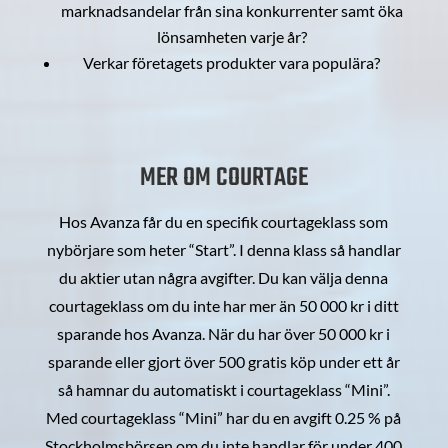
marknadsandelar från sina konkurrenter samt öka
lönsamheten varje år?
Verkar företagets produkter vara populära?
MER OM COURTAGE
Hos Avanza får du en specifik courtageklass som
nybörjare som heter “Start”. I denna klass så handlar
du aktier utan några avgifter. Du kan välja denna
courtageklass om du inte har mer än 50 000 kr i ditt
sparande hos Avanza. När du har över 50 000 kr i
sparande eller gjort över 500 gratis köp under ett år
så hamnar du automatiskt i courtageklass “Mini”.
Med courtageklass “Mini” har du en avgift 0.25 % på
Stockholmsbörsen om du inte handlar för under 400