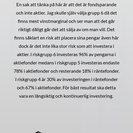
En sak att tänka på här är att det är fondsparande
och inte aktier. Jag skulle själv välja grupp 6 då det
finns mest vinstmarginal och ser man att det går
riktigt dåligt går det att sälja av om man vill. Det
finns såklart en risk att placera sina pengar även här
dock är det inte lika stor risk som att investera i
aktier. I riskgrupp 6 investeras 96% av pengarna i
aktiefonder medans i riskgrupp 5 investeras endaste
78% i aktiefonder och resterande 18% i räntefonder.
I riskgrupp 4 är 30% av investeringen i räntefonder
och 67% i aktiefonder. För bäst resultat ska detta
vara en långsiktig och kontinuerlig investering.