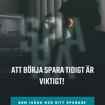
SPA
RA
ATT BÖRJA SPARA TIDIGT ÄR
VIKTIGT!
KOM IGÅNG MED DITT SPARADE