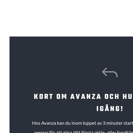
J
KORT OM AVANZA OCH H
IGÅNG!
Hos Avanza kan du inom loppet av 3 minuter starta
pengar för att göra ditt första aktie- eller fond