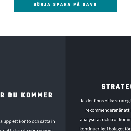
BÖRJA SPARA PÅ SAVR
STRATE
UR DU KOMMER
Ja, det finns olika strate
rekommenderar är att m
analyserat och tror komme
 upp ett konto och sätta in
kontinuerligt i bolaget fö
köp, detta kan du göra genom