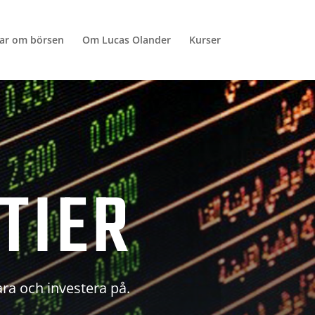
lar om börsen
Om Lucas Olander
Kurser
TIER
ara och investera på.