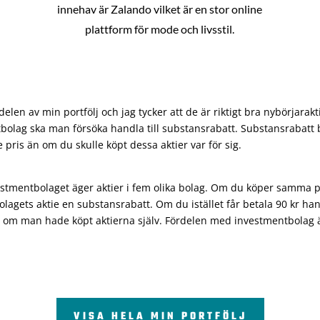
innehav är Zalando vilket är en stor online
plattform för mode och livsstil.
len av min portfölj och jag tycker att de är riktigt bra nybörjarakt
bolag ska man försöka handla till substansrabatt. Substansrabatt b
re pris än om du skulle köpt dessa aktier var för sig.
vestmentbolaget äger aktier i fem olika bolag. Om du köper samma 
olagets aktie en substansrabatt. Om du istället får betala 90 kr han
 om man hade köpt aktierna själv. Fördelen med investmentbolag är 
VISA HELA MIN PORTFÖLJ