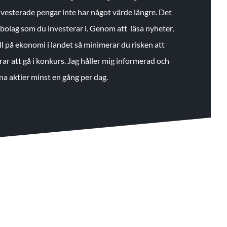
 investerade pengar inte har något värde längre. Det
de bolag som du investerar i. Genom att läsa nyheter,
ll på ekonomi i landet så minimerar du risken att
rar att gå i konkurs. Jag håller mig informerad och
na aktier minst en gång per dag.