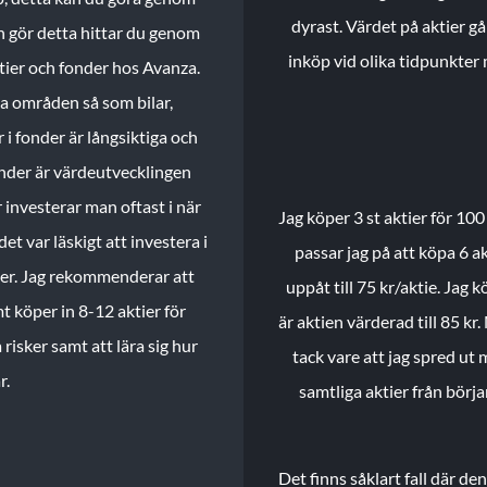
dyrast. Värdet på aktier gå
n gör detta hittar du genom
inköp vid olika tidpunkter 
ktier och fonder hos Avanza.
ika områden så som bilar,
 i fonder är långsiktiga och
onder är värdeutvecklingen
investerar man oftast i när
Jag köper 3 st aktier för 100
et var läskigt att investera i
passar jag på att köpa 6 akt
nder. Jag rekommenderar att
uppåt till 75 kr/aktie. Jag k
t köper in 8-12 aktier för
är aktien värderad till 85 kr.
 risker samt att lära sig hur
tack vare att jag spred ut
r.
samtliga aktier från börj
Det finns såklart fall där d