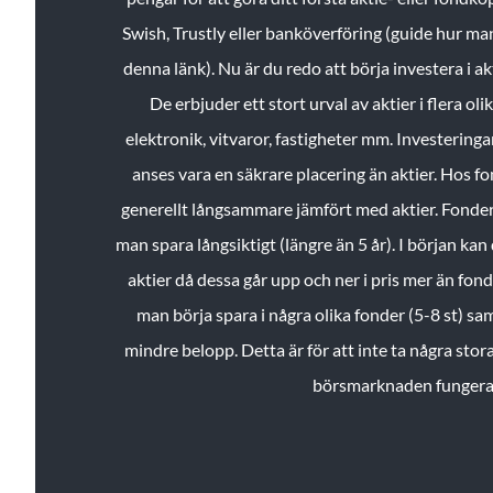
Swish, Trustly eller banköverföring (guide hur ma
denna länk). Nu är du redo att börja investera i a
De erbjuder ett stort urval av aktier i flera ol
elektronik, vitvaror, fastigheter mm. Investeringar
anses vara en säkrare placering än aktier. Hos f
generellt långsammare jämfört med aktier. Fonder 
man spara långsiktigt (längre än 5 år). I början kan d
aktier då dessa går upp och ner i pris mer än fo
man börja spara i några olika fonder (5-8 st) sam
mindre belopp. Detta är för att inte ta några stora
börsmarknaden fungera