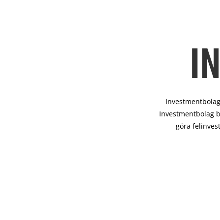
I
Investmentbolag 
Investmentbolag b
göra felinves