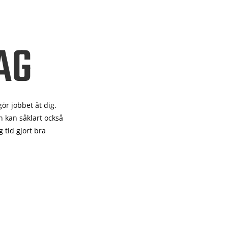
AG
gör
jobbet åt dig.
 kan såklart också
 tid gjort bra