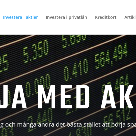
Investera i aktier
Investera i privatlån
Kreditkort
Artik
JA MED AK
g och många andra det bästa stället att börja sp