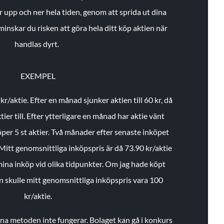
r upp och ner hela tiden, genom att sprida ut dina
minskar du risken att göra hela ditt köp aktien när
handlas dyrt.
EXEMPEL
 kr/aktie.
Efter en månad sjunker aktien till 60 kr, då
ier till.
Efter ytterligare en månad har aktie vänt
öper 5 st aktier.
Två månader efter senaste inköpet
Mitt genomsnittliga inköpspris är då 73.90 kr/aktie
 mina inköp vid olika tidpunkter. Om jag hade köpt
an skulle mitt genomsnittliga inköpspris vara 100
kr/aktie.
enna metoden inte fungerar. Bolaget kan gå i konkurs