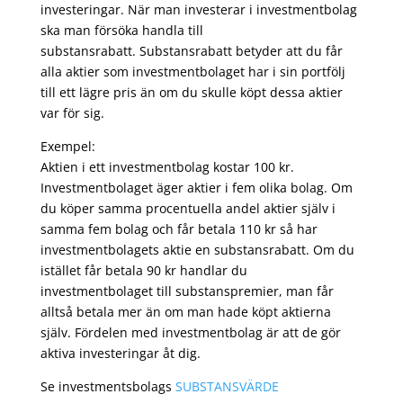
investeringar. När man investerar i investmentbolag
ska man försöka handla till
substansrabatt. Substansrabatt betyder att du får
alla aktier som investmentbolaget har i sin portfölj
till ett lägre pris än om du skulle köpt dessa aktier
var för sig.
Exempel:
Aktien i ett investmentbolag kostar 100 kr.
Investmentbolaget äger aktier i fem olika bolag. Om
du köper samma procentuella andel aktier själv i
samma fem bolag och får betala 110 kr så har
investmentbolagets aktie en substansrabatt. Om du
istället får betala 90 kr handlar du
investmentbolaget till substanspremier, man får
alltså betala mer än om man hade köpt aktierna
själv. Fördelen med investmentbolag är att de gör
aktiva investeringar åt dig.
Se investmentsbolags
SUBSTANSVÄRDE