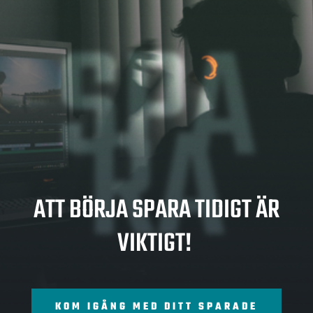
SPA
RA
ATT BÖRJA SPARA TIDIGT ÄR
VIKTIGT!
KOM IGÅNG MED DITT SPARADE