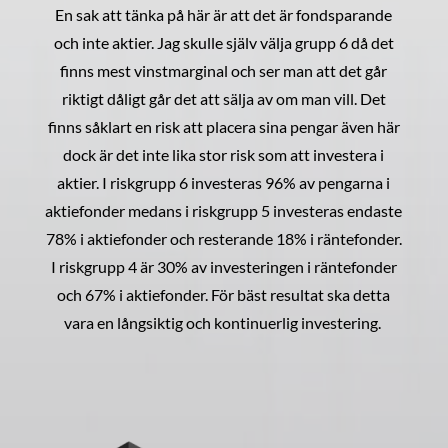
En sak att tänka på här är att det är fondsparande
och inte aktier. Jag skulle själv välja grupp 6 då det
finns mest vinstmarginal och ser man att det går
riktigt dåligt går det att sälja av om man vill. Det
finns såklart en risk att placera sina pengar även här
dock är det inte lika stor risk som att investera i
aktier. I riskgrupp 6 investeras 96% av pengarna i
aktiefonder medans i riskgrupp 5 investeras endaste
78% i aktiefonder och resterande 18% i räntefonder.
I riskgrupp 4 är 30% av investeringen i räntefonder
och 67% i aktiefonder. För bäst resultat ska detta
vara en långsiktig och kontinuerlig investering.