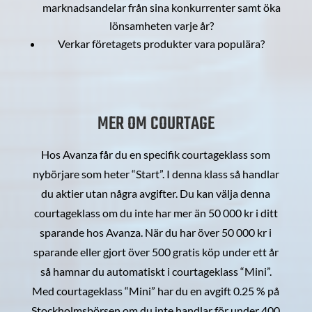
marknadsandelar från sina konkurrenter samt öka
lönsamheten varje år?
Verkar företagets produkter vara populära?
MER OM COURTAGE
Hos Avanza får du en specifik courtageklass som
nybörjare som heter “Start”. I denna klass så handlar
du aktier utan några avgifter. Du kan välja denna
courtageklass om du inte har mer än 50 000 kr i ditt
sparande hos Avanza. När du har över 50 000 kr i
sparande eller gjort över 500 gratis köp under ett år
så hamnar du automatiskt i courtageklass “Mini”.
Med courtageklass “Mini” har du en avgift 0.25 % på
Stockholmsbörsen om du inte handlar för under 400