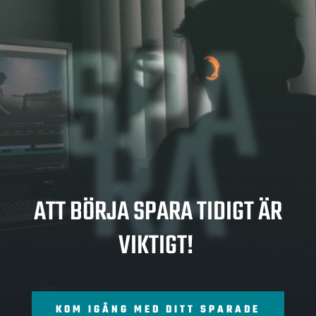
SPA
RA
ATT BÖRJA SPARA TIDIGT ÄR
VIKTIGT!
KOM IGÅNG MED DITT SPARADE