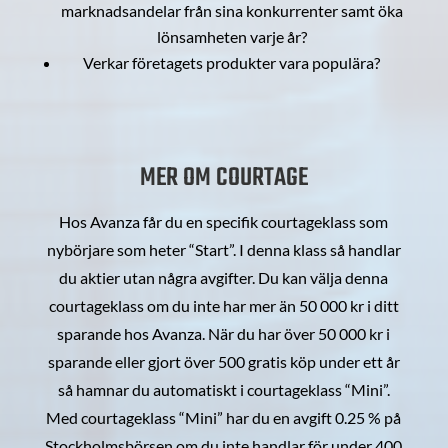
marknadsandelar från sina konkurrenter samt öka
lönsamheten varje år?
Verkar företagets produkter vara populära?
MER OM COURTAGE
Hos Avanza får du en specifik courtageklass som
nybörjare som heter “Start”. I denna klass så handlar
du aktier utan några avgifter. Du kan välja denna
courtageklass om du inte har mer än 50 000 kr i ditt
sparande hos Avanza. När du har över 50 000 kr i
sparande eller gjort över 500 gratis köp under ett år
så hamnar du automatiskt i courtageklass “Mini”.
Med courtageklass “Mini” har du en avgift 0.25 % på
Stockholmsbörsen om du inte handlar för under 400