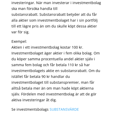
investeringar. När man investerar i investmentbolag
ska man försöka handla till
substansrabatt. Substansrabatt betyder att du får
alla aktier som investmentbolaget har i sin portfölj
till ett lägre pris än om du skulle köpt dessa aktier
var för sig.
Exempel:
Aktien i ett investmentbolag kostar 100 kr.
Investmentbolaget äger aktier i fem olika bolag. Om
du köper samma procentuella andel aktier själv i
samma fem bolag och får betala 110 kr så har
investmentbolagets aktie en substansrabatt. Om du
istället får betala 90 kr handlar du
investmentbolaget till substanspremier, man får
alltså betala mer än om man hade köpt aktierna
själv. Fördelen med investmentbolag är att de gör
aktiva investeringar åt dig.
Se investmentsbolags
SUBSTANSVÄRDE