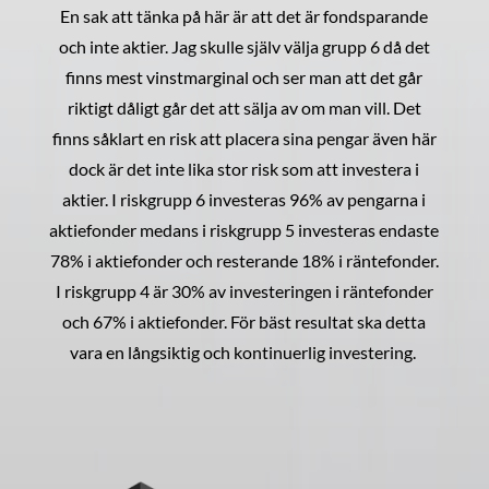
En sak att tänka på här är att det är fondsparande
och inte aktier. Jag skulle själv välja grupp 6 då det
finns mest vinstmarginal och ser man att det går
riktigt dåligt går det att sälja av om man vill. Det
finns såklart en risk att placera sina pengar även här
dock är det inte lika stor risk som att investera i
aktier. I riskgrupp 6 investeras 96% av pengarna i
aktiefonder medans i riskgrupp 5 investeras endaste
78% i aktiefonder och resterande 18% i räntefonder.
I riskgrupp 4 är 30% av investeringen i räntefonder
och 67% i aktiefonder. För bäst resultat ska detta
vara en långsiktig och kontinuerlig investering.