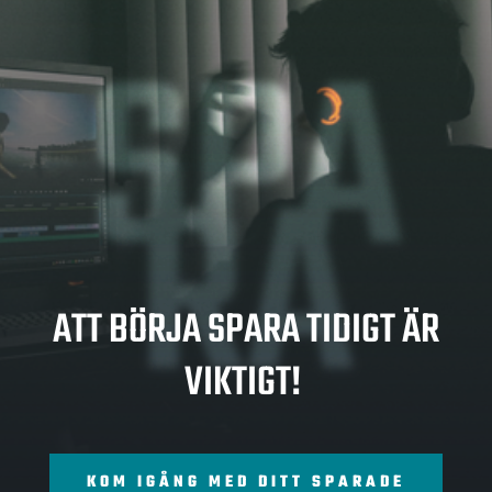
SPA
RA
ATT BÖRJA SPARA TIDIGT ÄR
VIKTIGT!
KOM IGÅNG MED DITT SPARADE