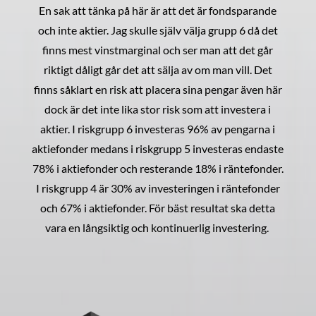
En sak att tänka på här är att det är fondsparande
och inte aktier. Jag skulle själv välja grupp 6 då det
finns mest vinstmarginal och ser man att det går
riktigt dåligt går det att sälja av om man vill. Det
finns såklart en risk att placera sina pengar även här
dock är det inte lika stor risk som att investera i
aktier. I riskgrupp 6 investeras 96% av pengarna i
aktiefonder medans i riskgrupp 5 investeras endaste
78% i aktiefonder och resterande 18% i räntefonder.
I riskgrupp 4 är 30% av investeringen i räntefonder
och 67% i aktiefonder. För bäst resultat ska detta
vara en långsiktig och kontinuerlig investering.