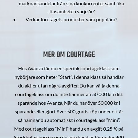
marknadsandelar från sina konkurrenter samt öka
lönsamheten varje år?
Verkar företagets produkter vara populära?
MER OM COURTAGE
Hos Avanza får du en specifik courtageklass som
nybörjare som heter “Start”. I denna klass så handlar
du aktier utan några avgifter. Du kan välja denna
courtageklass om du inte har mer än 50 000 kr i ditt
sparande hos Avanza. När du har över 50 000 kr i
sparande eller gjort över 500 gratis köp under ett år
så hamnar du automatiskt i courtageklass “Mini”.
Med courtageklass “Mini” har du en avgift 0.25 % på
Stockholmsbörsen om du inte handlar för under 400