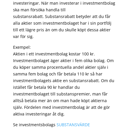
investeringar. När man investerar i investmentbolag
ska man försöka handla till
substansrabatt. Substansrabatt betyder att du får
alla aktier som investmentbolaget har i sin portfölj
till ett lägre pris än om du skulle köpt dessa aktier
var för sig.
Exempel:
Aktien i ett investmentbolag kostar 100 kr.
Investmentbolaget äger aktier i fem olika bolag. Om
du köper samma procentuella andel aktier själv i
samma fem bolag och får betala 110 kr så har
investmentbolagets aktie en substansrabatt. Om du
istället får betala 90 kr handlar du
investmentbolaget till substanspremier, man får
alltså betala mer än om man hade köpt aktierna
själv. Fördelen med investmentbolag är att de gör
aktiva investeringar åt dig.
Se investmentsbolags
SUBSTANSVÄRDE