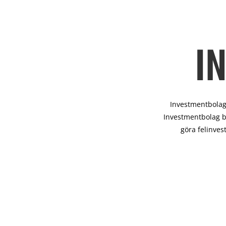
I
Investmentbolag 
Investmentbolag b
göra felinves