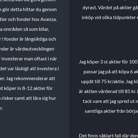
dyrast. Värdet på aktier gå
n gör detta hittar du genom
inköp vid olika tidpunkter 
ktier och fonder hos Avanza.
ika områden så som bilar,
 i fonder är långsiktiga och
onder är värdeutvecklingen
investerar man oftast i när
Jag köper 3 st aktier för 100
et var läskigt att investera i
passar jag på att köpa 6 akt
nder. Jag rekommenderar att
uppåt till 75 kr/aktie. Jag k
t köper in 8-12 aktier för
är aktien värderad till 85 kr.
 risker samt att lära sig hur
tack vare att jag spred ut
r.
samtliga aktier från börj
Det finns såklart fall där d