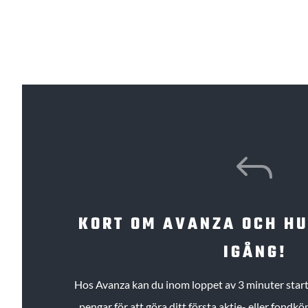
J
KORT OM AVANZA OCH H
IGÅNG!
Hos Avanza kan du inom loppet av 3 minuter starta
pengar för att göra ditt första aktie- eller fond