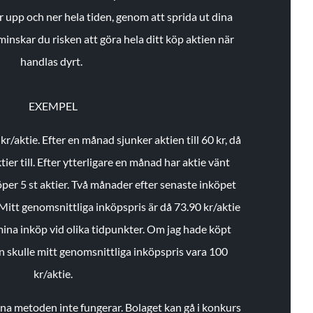
r upp och ner hela tiden, genom att sprida ut dina
minskar du risken att göra hela ditt köp aktien när
handlas dyrt.
EXEMPEL
 kr/aktie.
Efter en månad sjunker aktien till 60 kr, då
ier till.
Efter ytterligare en månad har aktie vänt
öper 5 st aktier.
Två månader efter senaste inköpet
Mitt genomsnittliga inköpspris är då 73.90 kr/aktie
 mina inköp vid olika tidpunkter. Om jag hade köpt
an skulle mitt genomsnittliga inköpspris vara 100
kr/aktie.
enna metoden inte fungerar. Bolaget kan gå i konkurs