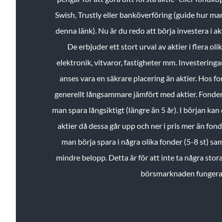
Swish, Trustly eller banköverföring (guide hur ma
denna länk). Nu är du redo att börja investera i a
De erbjuder ett stort urval av aktier i flera ol
elektronik, vitvaror, fastigheter mm. Investeringar
anses vara en säkrare placering än aktier. Hos f
generellt långsammare jämfört med aktier. Fonder 
man spara långsiktigt (längre än 5 år). I början kan d
aktier då dessa går upp och ner i pris mer än fo
man börja spara i några olika fonder (5-8 st) sam
mindre belopp. Detta är för att inte ta några stora
börsmarknaden fungera