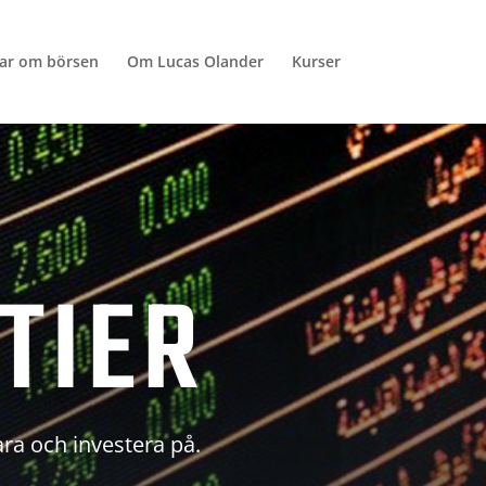
lar om börsen
Om Lucas Olander
Kurser
TIER
ara och investera på.