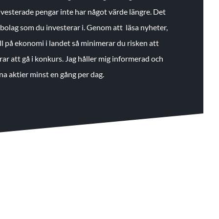
 investerade pengar inte har något värde längre. Det
de bolag som du investerar i. Genom att läsa nyheter,
ll på ekonomi i landet så minimerar du risken att
rar att gå i konkurs. Jag håller mig informerad och
na aktier minst en gång per dag.