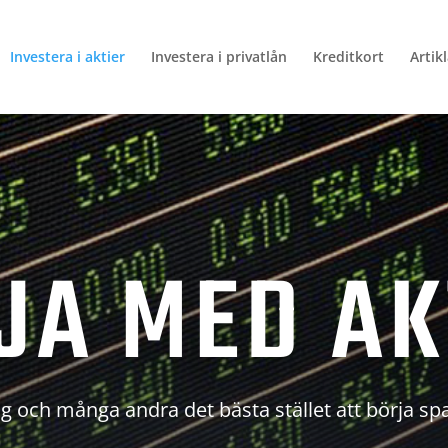
Investera i aktier
Investera i privatlån
Kreditkort
Artik
JA MED AK
g och många andra det bästa stället att börja sp