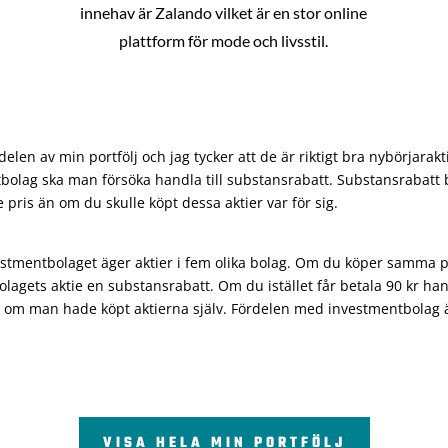
innehav är Zalando vilket är en stor online
plattform för mode och livsstil.
len av min portfölj och jag tycker att de är riktigt bra nybörjarakt
bolag ska man försöka handla till substansrabatt. Substansrabatt b
re pris än om du skulle köpt dessa aktier var för sig.
vestmentbolaget äger aktier i fem olika bolag. Om du köper samma 
olagets aktie en substansrabatt. Om du istället får betala 90 kr han
 om man hade köpt aktierna själv. Fördelen med investmentbolag är 
VISA HELA MIN PORTFÖLJ