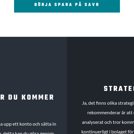
BÖRJA SPARA PÅ SAVR
STRATE
UR DU KOMMER
Ja, det finns olika strate
rekommenderar är att m
analyserat och tror komme
 upp ett konto och sätta in
kontinuerligt i bolaget fö
köp, detta kan du göra genom