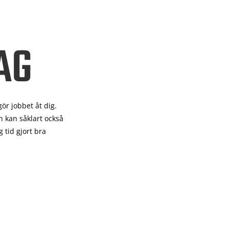
AG
gör
jobbet åt dig.
 kan såklart också
 tid gjort bra