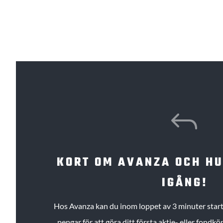
J
KORT OM AVANZA OCH H
IGÅNG!
Hos Avanza kan du inom loppet av 3 minuter starta
pengar för att göra ditt första aktie- eller fond