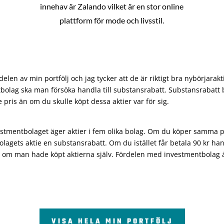
innehav är Zalando vilket är en stor online
plattform för mode och livsstil.
len av min portfölj och jag tycker att de är riktigt bra nybörjarakt
bolag ska man försöka handla till substansrabatt. Substansrabatt b
re pris än om du skulle köpt dessa aktier var för sig.
vestmentbolaget äger aktier i fem olika bolag. Om du köper samma 
olagets aktie en substansrabatt. Om du istället får betala 90 kr han
 om man hade köpt aktierna själv. Fördelen med investmentbolag är 
VISA HELA MIN PORTFÖLJ