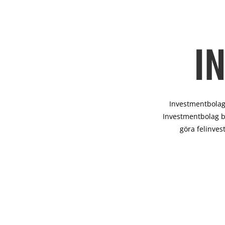
I
Investmentbolag 
Investmentbolag b
göra felinves