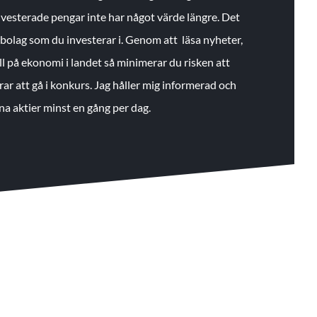
 investerade pengar inte har något värde längre. Det
de bolag som du investerar i. Genom att läsa nyheter,
ll på ekonomi i landet så minimerar du risken att
rar att gå i konkurs. Jag håller mig informerad och
na aktier minst en gång per dag.