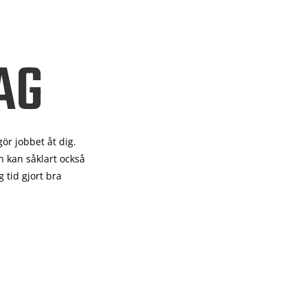
AG
gör
jobbet åt dig.
 kan såklart också
 tid gjort bra