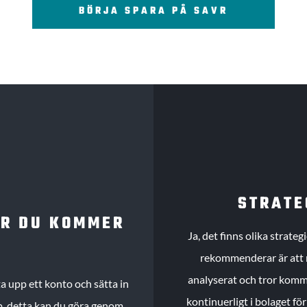
BÖRJA SPARA PÅ SAVR
STRATE
UR DU KOMMER
Ja, det finns olika strate
rekommenderar är att m
analyserat och tror komme
 upp ett konto och sätta in
kontinuerligt i bolaget fö
köp, detta kan du göra genom