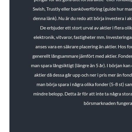
Swish, Trustly eller banköverföring (guide hur ma
denna länk). Nu är du redo att börja investera i a
De erbjuder ett stort urval av aktier i flera ol
elektronik, vitvaror, fastigheter mm. Investeringar
anses vara en säkrare placering än aktier. Hos f
generellt långsammare jämfört med aktier. Fonder 
man spara långsiktigt (längre än 5 år). I början kan d
aktier då dessa går upp och ner i pris mer än fo
man börja spara i några olika fonder (5-8 st) sam
mindre belopp. Detta är för att inte ta några stora
börsmarknaden fungera