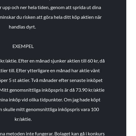
r upp och ner hela tiden, genom att sprida ut dina
minskar du risken att göra hela ditt köp aktien när
handlas dyrt.
EXEMPEL
 kr/aktie.
Efter en månad sjunker aktien till 60 kr, då
ier till.
Efter ytterligare en månad har aktie vänt
öper 5 st aktier.
Två månader efter senaste inköpet
Mitt genomsnittliga inköpspris är då 73.90 kr/aktie
 mina inköp vid olika tidpunkter. Om jag hade köpt
an skulle mitt genomsnittliga inköpspris vara 100
kr/aktie.
enna metoden inte fungerar. Bolaget kan gå i konkurs