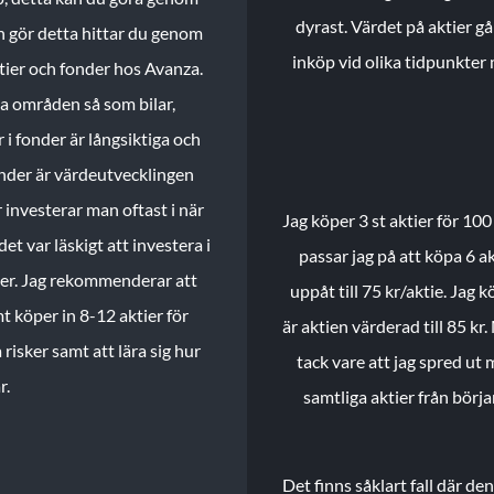
dyrast. Värdet på aktier gå
n gör detta hittar du genom
inköp vid olika tidpunkter 
ktier och fonder hos Avanza.
ika områden så som bilar,
 i fonder är långsiktiga och
onder är värdeutvecklingen
investerar man oftast i när
Jag köper 3 st aktier för 100
et var läskigt att investera i
passar jag på att köpa 6 akt
nder. Jag rekommenderar att
uppåt till 75 kr/aktie. Jag k
t köper in 8-12 aktier för
är aktien värderad till 85 kr.
 risker samt att lära sig hur
tack vare att jag spred ut
r.
samtliga aktier från börj
Det finns såklart fall där d