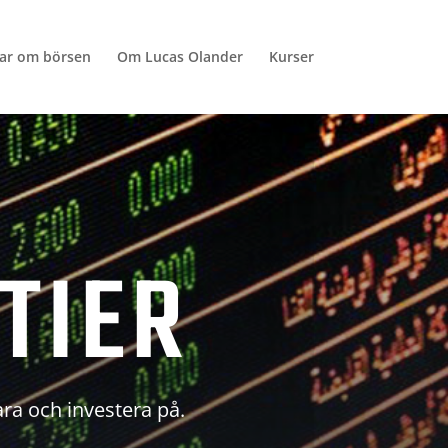
lar om börsen
Om Lucas Olander
Kurser
TIER
ara och investera på.