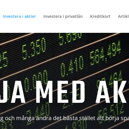
Investera i aktier
Investera i privatlån
Kreditkort
Artik
JA MED AK
g och många andra det bästa stället att börja sp