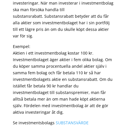
investeringar. När man investerar i investmentbolag
ska man försöka handla till
substansrabatt. Substansrabatt betyder att du får
alla aktier som investmentbolaget har i sin portfölj
till ett lägre pris än om du skulle köpt dessa aktier
var för sig.
Exempel:
Aktien i ett investmentbolag kostar 100 kr.
Investmentbolaget äger aktier i fem olika bolag. Om
du köper samma procentuella andel aktier själv i
samma fem bolag och får betala 110 kr så har
investmentbolagets aktie en substansrabatt. Om du
istället får betala 90 kr handlar du
investmentbolaget till substanspremier, man får
alltså betala mer än om man hade köpt aktierna
själv. Fördelen med investmentbolag är att de gör
aktiva investeringar åt dig.
Se investmentsbolags
SUBSTANSVÄRDE