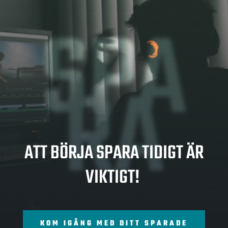
SPA
RA
ATT BÖRJA SPARA TIDIGT ÄR
VIKTIGT!
KOM IGÅNG MED DITT SPARADE