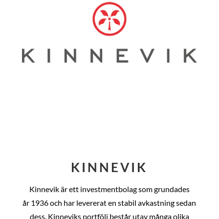
KINNEVIK
Kinnevik är ett investmentbolag som grundades
år
1936 och har levererat en stabil avkastning sedan
dess
. Kinneviks portfölj består utav många olika