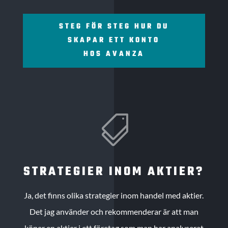
STEG FÖR STEG HUR DU
SKAPAR ETT KONTO
HOS AVANZA

STRATEGIER INOM AKTIER?
Ja, det finns olika strategier inom handel med aktier.
Det jag använder och rekommenderar är att man
köper en aktier i ett företag som man har analyserat