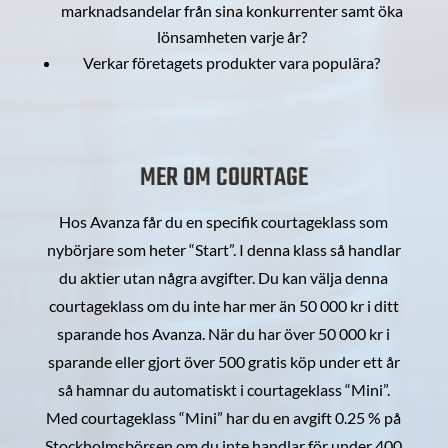
marknadsandelar från sina konkurrenter samt öka
lönsamheten varje år?
Verkar företagets produkter vara populära?
MER OM COURTAGE
Hos Avanza får du en specifik courtageklass som
nybörjare som heter “Start”. I denna klass så handlar
du aktier utan några avgifter. Du kan välja denna
courtageklass om du inte har mer än 50 000 kr i ditt
sparande hos Avanza. När du har över 50 000 kr i
sparande eller gjort över 500 gratis köp under ett år
så hamnar du automatiskt i courtageklass “Mini”.
Med courtageklass “Mini” har du en avgift 0.25 % på
Stockholmsbörsen om du inte handlar för under 400