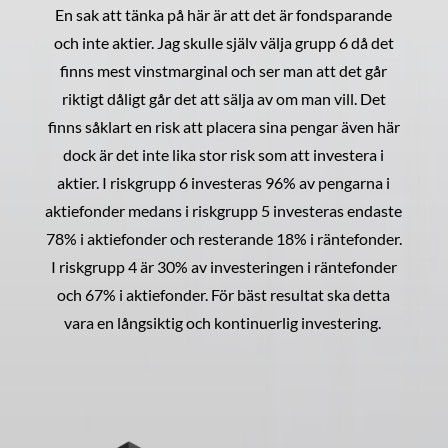
En sak att tänka på här är att det är fondsparande
och inte aktier. Jag skulle själv välja grupp 6 då det
finns mest vinstmarginal och ser man att det går
riktigt dåligt går det att sälja av om man vill. Det
finns såklart en risk att placera sina pengar även här
dock är det inte lika stor risk som att investera i
aktier. I riskgrupp 6 investeras 96% av pengarna i
aktiefonder medans i riskgrupp 5 investeras endaste
78% i aktiefonder och resterande 18% i räntefonder.
I riskgrupp 4 är 30% av investeringen i räntefonder
och 67% i aktiefonder. För bäst resultat ska detta
vara en långsiktig och kontinuerlig investering.