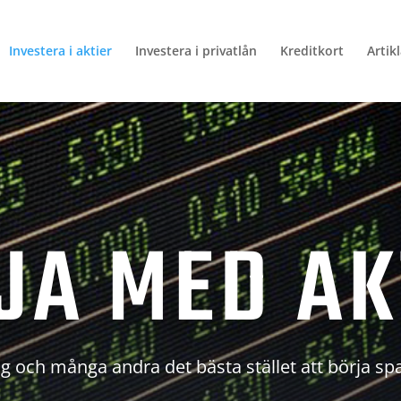
Investera i aktier
Investera i privatlån
Kreditkort
Artik
JA MED AK
g och många andra det bästa stället att börja sp