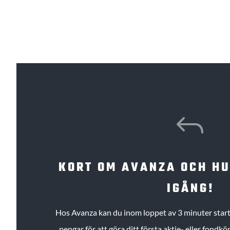
J
KORT OM AVANZA OCH H
IGÅNG!
Hos Avanza kan du inom loppet av 3 minuter starta
pengar för att göra ditt första aktie- eller fond