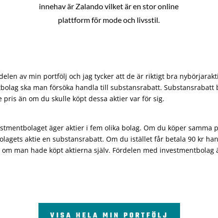
innehav är Zalando vilket är en stor online
plattform för mode och livsstil.
len av min portfölj och jag tycker att de är riktigt bra nybörjarakt
bolag ska man försöka handla till substansrabatt. Substansrabatt b
re pris än om du skulle köpt dessa aktier var för sig.
vestmentbolaget äger aktier i fem olika bolag. Om du köper samma 
olagets aktie en substansrabatt. Om du istället får betala 90 kr han
 om man hade köpt aktierna själv. Fördelen med investmentbolag är 
VISA HELA MIN PORTFÖLJ