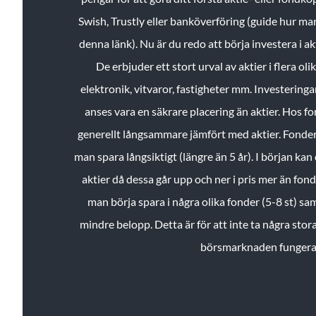
Swish, Trustly eller banköverföring (guide hur ma
denna länk). Nu är du redo att börja investera i a
De erbjuder ett stort urval av aktier i flera ol
elektronik, vitvaror, fastigheter mm. Investeringar
anses vara en säkrare placering än aktier. Hos f
generellt långsammare jämfört med aktier. Fonder 
man spara långsiktigt (längre än 5 år). I början kan d
aktier då dessa går upp och ner i pris mer än fo
man börja spara i några olika fonder (5-8 st) sam
mindre belopp. Detta är för att inte ta några stora
börsmarknaden fungera