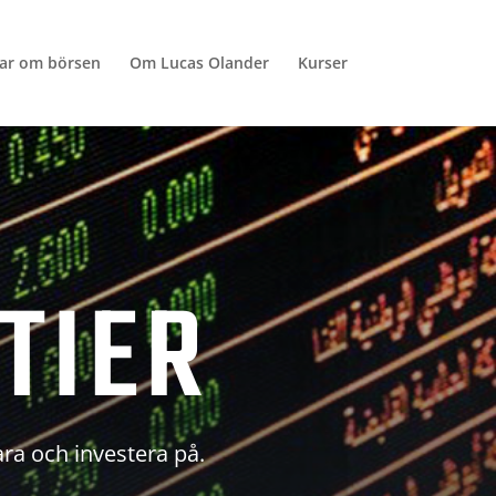
lar om börsen
Om Lucas Olander
Kurser
TIER
ara och investera på.