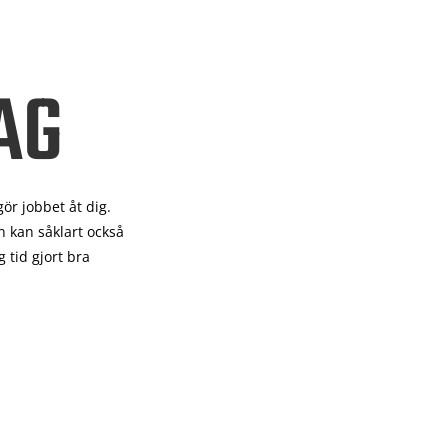
AG
gör
jobbet åt dig.
 kan såklart också
 tid gjort bra