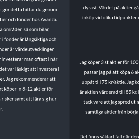
dyrast. Värdet på aktier gå
n gör detta hittar du genom
inköp vid olika tidpunkter 
ktier och fonder hos Avanza.
ika områden så som bilar,
 i fonder är långsiktiga och
onder är värdeutvecklingen
investerar man oftast i när
Jag köper 3 st aktier för 100
et var läskigt att investera i
passar jag på att köpa 6 akt
nder. Jag rekommenderar att
uppåt till 75 kr/aktie. Jag k
t köper in 8-12 aktier för
är aktien värderad till 85 kr.
 risker samt att lära sig hur
tack vare att jag spred ut
r.
samtliga aktier från börj
Det finns såklart fall där d