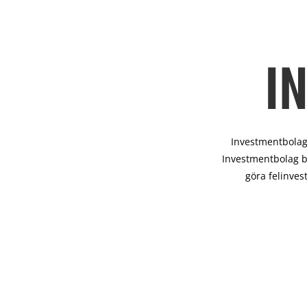
I
Investmentbolag 
Investmentbolag b
göra felinves