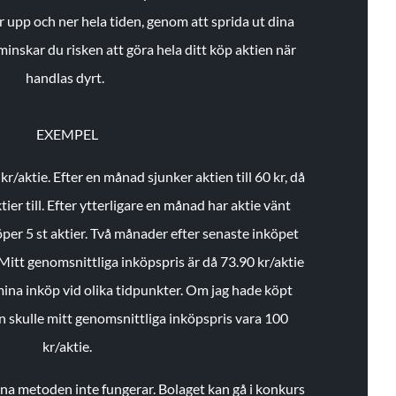
r upp och ner hela tiden, genom att sprida ut dina
minskar du risken att göra hela ditt köp aktien när
handlas dyrt.
EXEMPEL
 kr/aktie.
Efter en månad sjunker aktien till 60 kr, då
ier till.
Efter ytterligare en månad har aktie vänt
öper 5 st aktier.
Två månader efter senaste inköpet
Mitt genomsnittliga inköpspris är då 73.90 kr/aktie
 mina inköp vid olika tidpunkter. Om jag hade köpt
an skulle mitt genomsnittliga inköpspris vara 100
kr/aktie.
enna metoden inte fungerar. Bolaget kan gå i konkurs