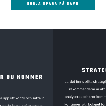
BÖRJA SPARA PÅ SAVR
STRATE
UR DU KOMMER
Ja, det finns olika strate
rekommenderar är att m
analyserat och tror komme
 upp ett konto och sätta in
kontinuerligt i bolaget fö
köp, detta kan du göra genom