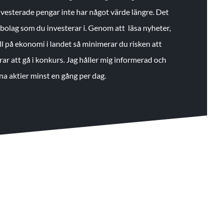
 investerade pengar inte har något värde längre. Det
de bolag som du investerar i. Genom att läsa nyheter,
ll på ekonomi i landet så minimerar du risken att
rar att gå i konkurs. Jag håller mig informerad och
na aktier minst en gång per dag.