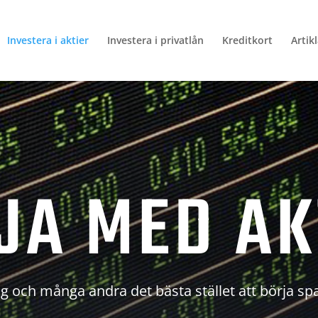
Investera i aktier
Investera i privatlån
Kreditkort
Artik
JA MED AK
g och många andra det bästa stället att börja sp