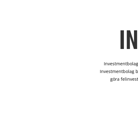
I
Investmentbolag 
Investmentbolag b
göra felinves