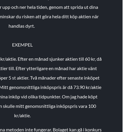
r upp och ner hela tiden, genom att sprida ut dina
minskar du risken att göra hela ditt köp aktien när
handlas dyrt.
EXEMPEL
 kr/aktie.
Efter en månad sjunker aktien till 60 kr, då
ier till.
Efter ytterligare en månad har aktie vänt
öper 5 st aktier.
Två månader efter senaste inköpet
Mitt genomsnittliga inköpspris är då 73.90 kr/aktie
 mina inköp vid olika tidpunkter. Om jag hade köpt
an skulle mitt genomsnittliga inköpspris vara 100
kr/aktie.
enna metoden inte fungerar. Bolaget kan gå i konkurs