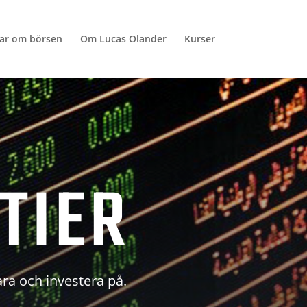
lar om börsen
Om Lucas Olander
Kurser
TIER
ara och investera på.