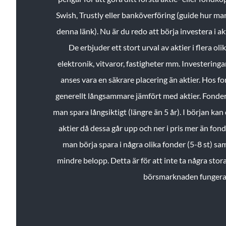
Swish, Trustly eller banköverföring (guide hur ma
denna länk). Nu är du redo att börja investera i a
De erbjuder ett stort urval av aktier i flera ol
elektronik, vitvaror, fastigheter mm. Investeringar
anses vara en säkrare placering än aktier. Hos f
generellt långsammare jämfört med aktier. Fonder 
man spara långsiktigt (längre än 5 år). I början kan d
aktier då dessa går upp och ner i pris mer än fo
man börja spara i några olika fonder (5-8 st) sam
mindre belopp. Detta är för att inte ta några stora
börsmarknaden fungera