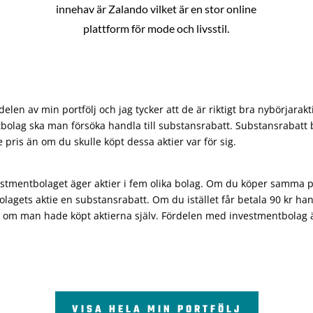
innehav är Zalando vilket är en stor online
plattform för mode och livsstil.
len av min portfölj och jag tycker att de är riktigt bra nybörjarakt
bolag ska man försöka handla till substansrabatt. Substansrabatt b
re pris än om du skulle köpt dessa aktier var för sig.
vestmentbolaget äger aktier i fem olika bolag. Om du köper samma 
olagets aktie en substansrabatt. Om du istället får betala 90 kr han
 om man hade köpt aktierna själv. Fördelen med investmentbolag är 
VISA HELA MIN PORTFÖLJ