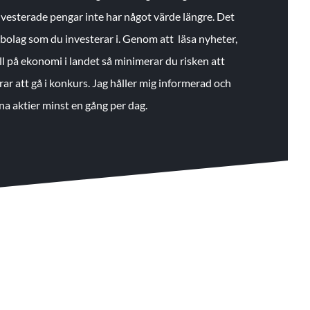
 investerade pengar inte har något värde längre. Det
de bolag som du investerar i. Genom att läsa nyheter,
ll på ekonomi i landet så minimerar du risken att
rar att gå i konkurs. Jag håller mig informerad och
na aktier minst en gång per dag.