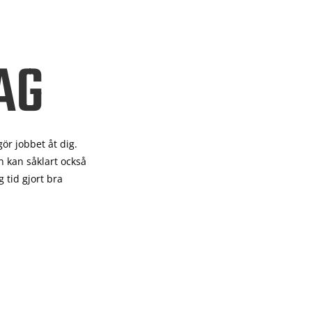
AG
gör
jobbet åt dig.
 kan såklart också
 tid gjort bra