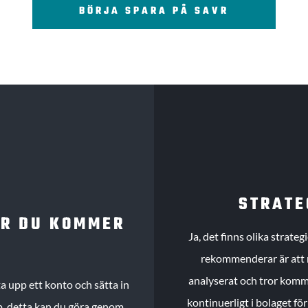
BÖRJA SPARA PÅ SAVR
STRATE
UR DU KOMMER
Ja, det finns olika strate
rekommenderar är att m
analyserat och tror komme
 upp ett konto och sätta in
kontinuerligt i bolaget fö
köp, detta kan du göra genom