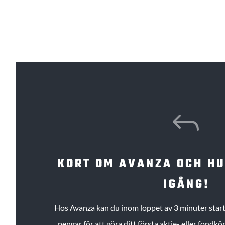
J
KORT OM AVANZA OCH H
IGÅNG!
Hos Avanza kan du inom loppet av 3 minuter starta
pengar för att göra ditt första aktie- eller fond