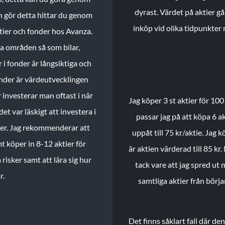
dyrast. Värdet på aktier gå
n gör detta hittar du genom
inköp vid olika tidpunkter 
ktier och fonder hos Avanza.
ika områden så som bilar,
 i fonder är långsiktiga och
onder är värdeutvecklingen
investerar man oftast i när
Jag köper 3 st aktier för 100
et var läskigt att investera i
passar jag på att köpa 6 akt
nder. Jag rekommenderar att
uppåt till 75 kr/aktie. Jag k
t köper in 8-12 aktier för
är aktien värderad till 85 kr.
 risker samt att lära sig hur
tack vare att jag spred ut
r.
samtliga aktier från börj
Det finns såklart fall där d