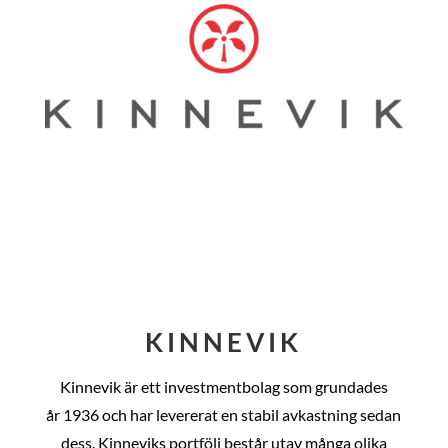
KINNEVIK
Kinnevik är ett investmentbolag som grundades
år
1936 och har levererat en stabil avkastning sedan
dess
. Kinneviks portfölj består utav många olika