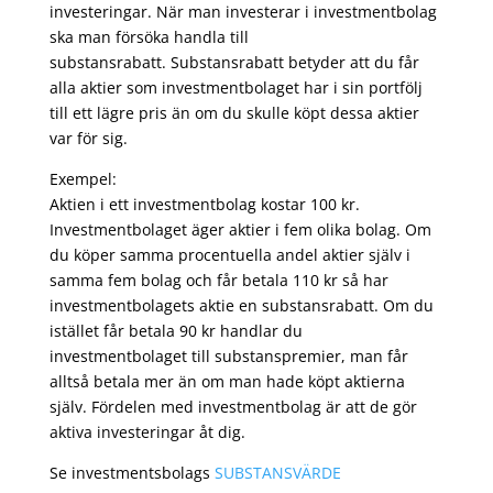
investeringar. När man investerar i investmentbolag
ska man försöka handla till
substansrabatt. Substansrabatt betyder att du får
alla aktier som investmentbolaget har i sin portfölj
till ett lägre pris än om du skulle köpt dessa aktier
var för sig.
Exempel:
Aktien i ett investmentbolag kostar 100 kr.
Investmentbolaget äger aktier i fem olika bolag. Om
du köper samma procentuella andel aktier själv i
samma fem bolag och får betala 110 kr så har
investmentbolagets aktie en substansrabatt. Om du
istället får betala 90 kr handlar du
investmentbolaget till substanspremier, man får
alltså betala mer än om man hade köpt aktierna
själv. Fördelen med investmentbolag är att de gör
aktiva investeringar åt dig.
Se investmentsbolags
SUBSTANSVÄRDE