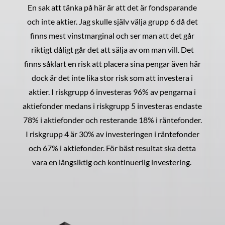
En sak att tänka på här är att det är fondsparande
och inte aktier. Jag skulle själv välja grupp 6 då det
finns mest vinstmarginal och ser man att det går
riktigt dåligt går det att sälja av om man vill. Det
finns såklart en risk att placera sina pengar även här
dock är det inte lika stor risk som att investera i
aktier. I riskgrupp 6 investeras 96% av pengarna i
aktiefonder medans i riskgrupp 5 investeras endaste
78% i aktiefonder och resterande 18% i räntefonder.
I riskgrupp 4 är 30% av investeringen i räntefonder
och 67% i aktiefonder. För bäst resultat ska detta
vara en långsiktig och kontinuerlig investering.