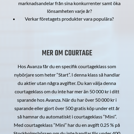
marknadsandelar från sina konkurrenter samt öka
lönsamheten varje år?
Verkar företagets produkter vara populära?
MER OM COURTAGE
Hos Avanza får du en specifik courtageklass som
nybörjare som heter “Start”. I denna klass så handlar
du aktier utan några avgifter. Du kan välja denna
courtageklass om du inte har mer än 50 000 kr i ditt
sparande hos Avanza. När du har över 50 000 kr i
sparande eller gjort över 500 gratis köp under ett år
så hamnar du automatiskt i courtageklass “Mini”.
Med courtageklass “Mini” har du en avgift 0.25 % på
Stockholmsbörsen om du inte handlar för under 400