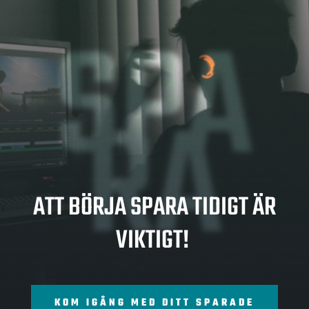
SPA
RA
ATT BÖRJA SPARA TIDIGT ÄR
VIKTIGT!
KOM IGÅNG MED DITT SPARADE