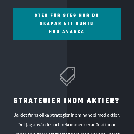
STEG FÖR STEG HUR DU
SKAPAR ETT KONTO
HOS AVANZA

STRATEGIER INOM AKTIER?
Ja, det finns olika strategier inom handel med aktier.
Det jag använder och rekommenderar är att man
köper en aktier i ett företag som man har analyserat