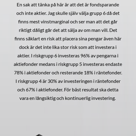
En sak att tänka på här är att det är fondsparande
och inte aktier. Jag skulle själv välja grupp 6 då det
finns mest vinstmarginal och ser man att det går
riktigt dåligt går det att sälja av om man vill. Det
finns såklart en risk att placera sina pengar även här
dock är det inte lika stor risk som att investera i
aktier. I riskgrupp 6 investeras 96% av pengarna i
aktiefonder medans i riskgrupp 5 investeras endaste
78% i aktiefonder och resterande 18% i räntefonder.
I riskgrupp 4 är 30% av investeringen i räntefonder
och 67% i aktiefonder. För bäst resultat ska detta
vara en långsiktig och kontinuerlig investering.