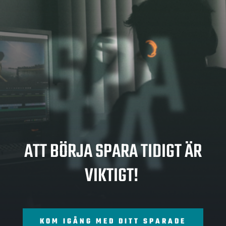
SPA
RA
ATT BÖRJA SPARA TIDIGT ÄR
VIKTIGT!
KOM IGÅNG MED DITT SPARADE