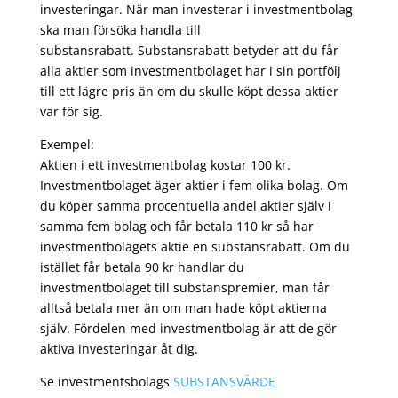
investeringar. När man investerar i investmentbolag
ska man försöka handla till
substansrabatt. Substansrabatt betyder att du får
alla aktier som investmentbolaget har i sin portfölj
till ett lägre pris än om du skulle köpt dessa aktier
var för sig.
Exempel:
Aktien i ett investmentbolag kostar 100 kr.
Investmentbolaget äger aktier i fem olika bolag. Om
du köper samma procentuella andel aktier själv i
samma fem bolag och får betala 110 kr så har
investmentbolagets aktie en substansrabatt. Om du
istället får betala 90 kr handlar du
investmentbolaget till substanspremier, man får
alltså betala mer än om man hade köpt aktierna
själv. Fördelen med investmentbolag är att de gör
aktiva investeringar åt dig.
Se investmentsbolags
SUBSTANSVÄRDE