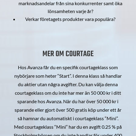
marknadsandelar från sina konkurrenter samt öka
lönsamheten varje år?
Verkar företagets produkter vara populära?
MER OM COURTAGE
Hos Avanza får du en specifik courtageklass som
nybörjare som heter “Start”. I denna klass så handlar
du aktier utan några avgifter. Du kan välja denna
courtageklass om du inte har mer än 50 000 kr i ditt
sparande hos Avanza. När du har över 50 000 kr i
sparande eller gjort över 500 gratis köp under ett år
så hamnar du automatiskt i courtageklass “Mini”.
Med courtageklass “Mini” har du en avgift 0.25 % på
Stockholmsbörsen om du inte handlar för under 400