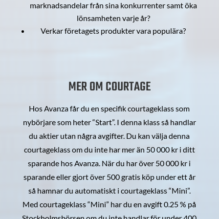
marknadsandelar från sina konkurrenter samt öka
lönsamheten varje år?
Verkar företagets produkter vara populära?
MER OM COURTAGE
Hos Avanza får du en specifik courtageklass som
nybörjare som heter “Start”. I denna klass så handlar
du aktier utan några avgifter. Du kan välja denna
courtageklass om du inte har mer än 50 000 kr i ditt
sparande hos Avanza. När du har över 50 000 kr i
sparande eller gjort över 500 gratis köp under ett år
så hamnar du automatiskt i courtageklass “Mini”.
Med courtageklass “Mini” har du en avgift 0.25 % på
Stockholmsbörsen om du inte handlar för under 400