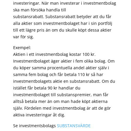
investeringar. När man investerar i investmentbolag
ska man försöka handla till
substansrabatt. Substansrabatt betyder att du får
alla aktier som investmentbolaget har i sin portfölj
till ett lägre pris än om du skulle köpt dessa aktier
var för sig.
Exempel:
Aktien i ett investmentbolag kostar 100 kr.
Investmentbolaget äger aktier i fem olika bolag. Om
du köper samma procentuella andel aktier själv i
samma fem bolag och får betala 110 kr så har
investmentbolagets aktie en substansrabatt. Om du
istället får betala 90 kr handlar du
investmentbolaget till substanspremier, man får
alltså betala mer än om man hade köpt aktierna
själv. Fördelen med investmentbolag är att de gör
aktiva investeringar åt dig.
Se investmentsbolags
SUBSTANSVÄRDE