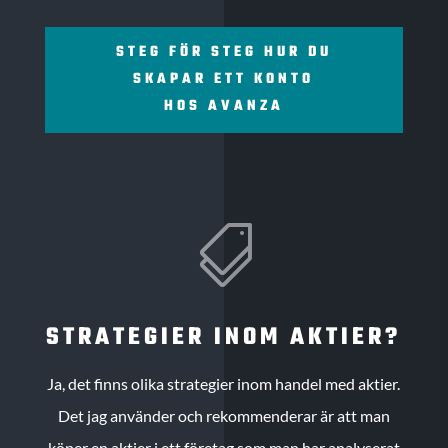
STEG FÖR STEG HUR DU
SKAPAR ETT KONTO
HOS AVANZA

STRATEGIER INOM AKTIER?
Ja, det finns olika strategier inom handel med aktier.
Det jag använder och rekommenderar är att man
köper en aktier i ett företag som man har analyserat