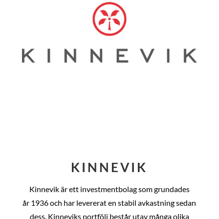
KINNEVIK
Kinnevik är ett investmentbolag som grundades
år
1936 och har levererat en stabil avkastning sedan
dess
. Kinneviks portfölj består utav många olika