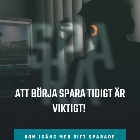
SPA
RA
ATT BÖRJA SPARA TIDIGT ÄR
VIKTIGT!
KOM IGÅNG MED DITT SPARADE