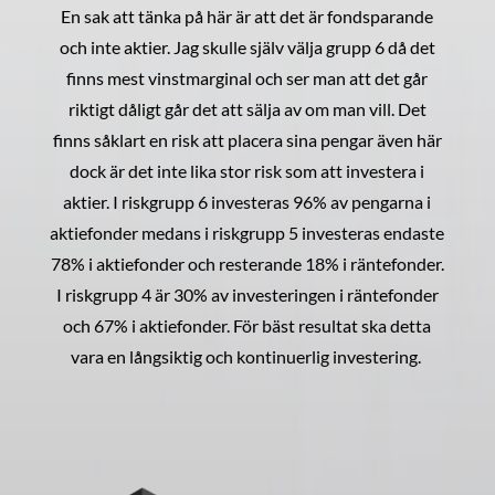
En sak att tänka på här är att det är fondsparande
och inte aktier. Jag skulle själv välja grupp 6 då det
finns mest vinstmarginal och ser man att det går
riktigt dåligt går det att sälja av om man vill. Det
finns såklart en risk att placera sina pengar även här
dock är det inte lika stor risk som att investera i
aktier. I riskgrupp 6 investeras 96% av pengarna i
aktiefonder medans i riskgrupp 5 investeras endaste
78% i aktiefonder och resterande 18% i räntefonder.
I riskgrupp 4 är 30% av investeringen i räntefonder
och 67% i aktiefonder. För bäst resultat ska detta
vara en långsiktig och kontinuerlig investering.