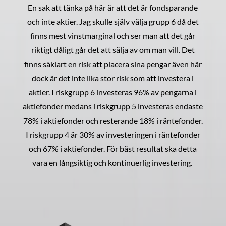
En sak att tänka på här är att det är fondsparande
och inte aktier. Jag skulle själv välja grupp 6 då det
finns mest vinstmarginal och ser man att det går
riktigt dåligt går det att sälja av om man vill. Det
finns såklart en risk att placera sina pengar även här
dock är det inte lika stor risk som att investera i
aktier. I riskgrupp 6 investeras 96% av pengarna i
aktiefonder medans i riskgrupp 5 investeras endaste
78% i aktiefonder och resterande 18% i räntefonder.
I riskgrupp 4 är 30% av investeringen i räntefonder
och 67% i aktiefonder. För bäst resultat ska detta
vara en långsiktig och kontinuerlig investering.