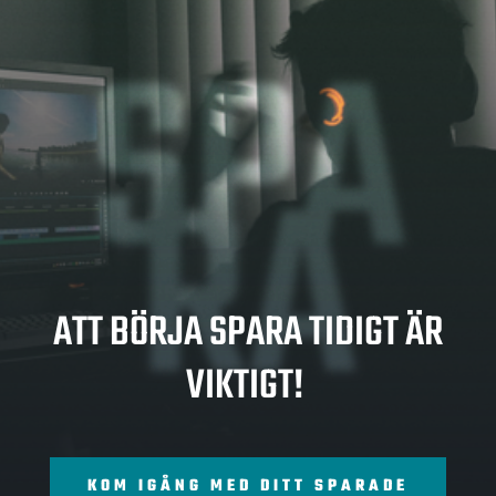
SPA
RA
ATT BÖRJA SPARA TIDIGT ÄR
VIKTIGT!
KOM IGÅNG MED DITT SPARADE