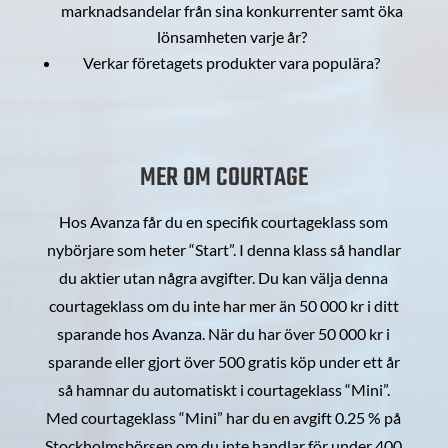
marknadsandelar från sina konkurrenter samt öka
lönsamheten varje år?
Verkar företagets produkter vara populära?
MER OM COURTAGE
Hos Avanza får du en specifik courtageklass som
nybörjare som heter “Start”. I denna klass så handlar
du aktier utan några avgifter. Du kan välja denna
courtageklass om du inte har mer än 50 000 kr i ditt
sparande hos Avanza. När du har över 50 000 kr i
sparande eller gjort över 500 gratis köp under ett år
så hamnar du automatiskt i courtageklass “Mini”.
Med courtageklass “Mini” har du en avgift 0.25 % på
Stockholmsbörsen om du inte handlar för under 400