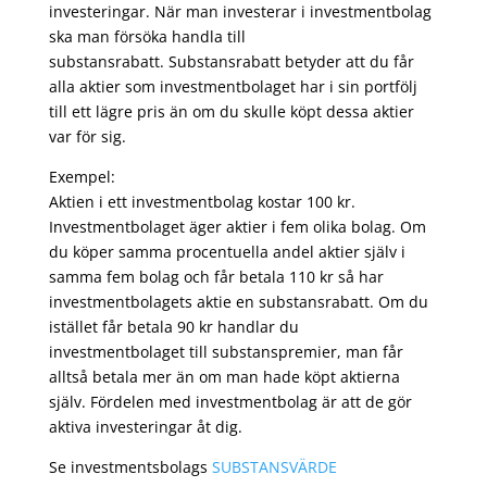
investeringar. När man investerar i investmentbolag
ska man försöka handla till
substansrabatt. Substansrabatt betyder att du får
alla aktier som investmentbolaget har i sin portfölj
till ett lägre pris än om du skulle köpt dessa aktier
var för sig.
Exempel:
Aktien i ett investmentbolag kostar 100 kr.
Investmentbolaget äger aktier i fem olika bolag. Om
du köper samma procentuella andel aktier själv i
samma fem bolag och får betala 110 kr så har
investmentbolagets aktie en substansrabatt. Om du
istället får betala 90 kr handlar du
investmentbolaget till substanspremier, man får
alltså betala mer än om man hade köpt aktierna
själv. Fördelen med investmentbolag är att de gör
aktiva investeringar åt dig.
Se investmentsbolags
SUBSTANSVÄRDE