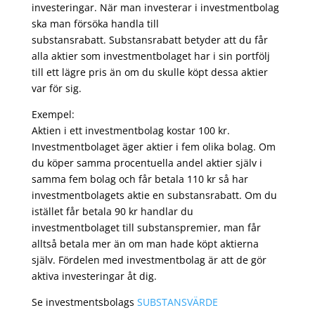
investeringar. När man investerar i investmentbolag
ska man försöka handla till
substansrabatt. Substansrabatt betyder att du får
alla aktier som investmentbolaget har i sin portfölj
till ett lägre pris än om du skulle köpt dessa aktier
var för sig.
Exempel:
Aktien i ett investmentbolag kostar 100 kr.
Investmentbolaget äger aktier i fem olika bolag. Om
du köper samma procentuella andel aktier själv i
samma fem bolag och får betala 110 kr så har
investmentbolagets aktie en substansrabatt. Om du
istället får betala 90 kr handlar du
investmentbolaget till substanspremier, man får
alltså betala mer än om man hade köpt aktierna
själv. Fördelen med investmentbolag är att de gör
aktiva investeringar åt dig.
Se investmentsbolags
SUBSTANSVÄRDE