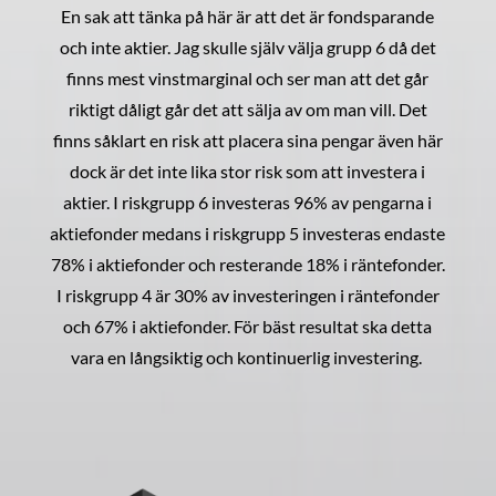
En sak att tänka på här är att det är fondsparande
och inte aktier. Jag skulle själv välja grupp 6 då det
finns mest vinstmarginal och ser man att det går
riktigt dåligt går det att sälja av om man vill. Det
finns såklart en risk att placera sina pengar även här
dock är det inte lika stor risk som att investera i
aktier. I riskgrupp 6 investeras 96% av pengarna i
aktiefonder medans i riskgrupp 5 investeras endaste
78% i aktiefonder och resterande 18% i räntefonder.
I riskgrupp 4 är 30% av investeringen i räntefonder
och 67% i aktiefonder. För bäst resultat ska detta
vara en långsiktig och kontinuerlig investering.