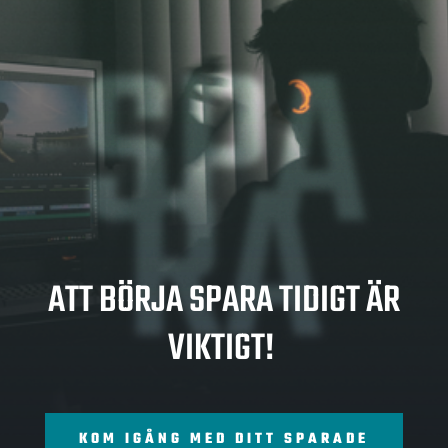
SPA
RA
ATT BÖRJA SPARA TIDIGT ÄR
VIKTIGT!
KOM IGÅNG MED DITT SPARADE