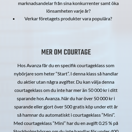
marknadsandelar från sina konkurrenter samt öka
lönsamheten varje år?
Verkar företagets produkter vara populära?
MER OM COURTAGE
Hos Avanza får du en specifik courtageklass som
nybörjare som heter “Start”. I denna klass så handlar
du aktier utan några avgifter. Du kan välja denna
courtageklass om du inte har mer än 50 000 kr i ditt
sparande hos Avanza. När du har över 50 000 kr i
sparande eller gjort över 500 gratis köp under ett år
så hamnar du automatiskt i courtageklass “Mini”.
Med courtageklass “Mini” har du en avgift 0.25 % på
Stockholmsbörsen om du inte handlar för under 400