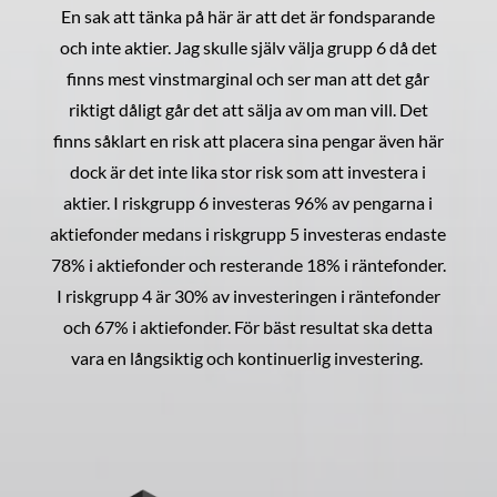
En sak att tänka på här är att det är fondsparande
och inte aktier. Jag skulle själv välja grupp 6 då det
finns mest vinstmarginal och ser man att det går
riktigt dåligt går det att sälja av om man vill. Det
finns såklart en risk att placera sina pengar även här
dock är det inte lika stor risk som att investera i
aktier. I riskgrupp 6 investeras 96% av pengarna i
aktiefonder medans i riskgrupp 5 investeras endaste
78% i aktiefonder och resterande 18% i räntefonder.
I riskgrupp 4 är 30% av investeringen i räntefonder
och 67% i aktiefonder. För bäst resultat ska detta
vara en långsiktig och kontinuerlig investering.