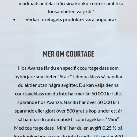
marknadsandelar från sina konkurrenter samt öka
lönsamheten varje år?
Verkar företagets produkter vara populära?
MER OM COURTAGE
Hos Avanza får du en specifik courtageklass som
nybörjare som heter “Start”. I denna klass så handlar
du aktier utan några avgifter. Du kan välja denna
courtageklass om du inte har mer än 50 000 kr i ditt
sparande hos Avanza. När du har över 50 000 kr i
sparande eller gjort över 500 gratis köp under ett år
så hamnar du automatiskt i courtageklass “Mini”.
Med courtageklass “Mini” har du en avgift 0.25 % på
Stockholmsbörsen om du inte handlar för under 400