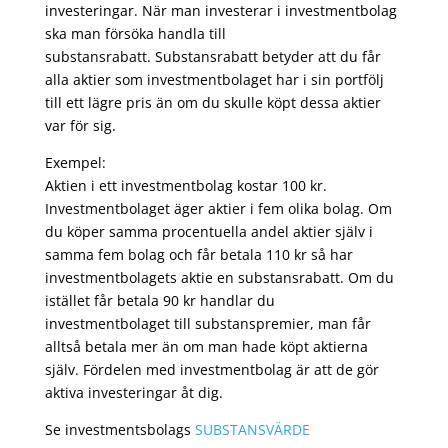
investeringar. När man investerar i investmentbolag
ska man försöka handla till
substansrabatt. Substansrabatt betyder att du får
alla aktier som investmentbolaget har i sin portfölj
till ett lägre pris än om du skulle köpt dessa aktier
var för sig.
Exempel:
Aktien i ett investmentbolag kostar 100 kr.
Investmentbolaget äger aktier i fem olika bolag. Om
du köper samma procentuella andel aktier själv i
samma fem bolag och får betala 110 kr så har
investmentbolagets aktie en substansrabatt. Om du
istället får betala 90 kr handlar du
investmentbolaget till substanspremier, man får
alltså betala mer än om man hade köpt aktierna
själv. Fördelen med investmentbolag är att de gör
aktiva investeringar åt dig.
Se investmentsbolags
SUBSTANSVÄRDE