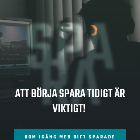
SPA
RA
ATT BÖRJA SPARA TIDIGT ÄR
VIKTIGT!
KOM IGÅNG MED DITT SPARADE