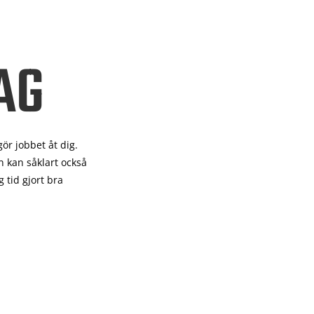
AG
gör
jobbet åt dig.
 kan såklart också
 tid gjort bra