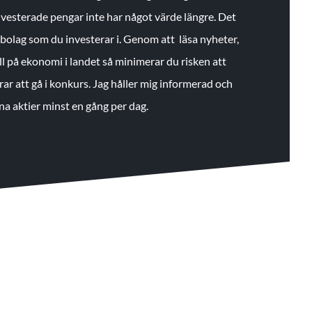
 investerade pengar inte har något värde längre. Det
de bolag som du investerar i. Genom att läsa nyheter,
ll på ekonomi i landet så minimerar du risken att
rar att gå i konkurs. Jag håller mig informerad och
na aktier minst en gång per dag.