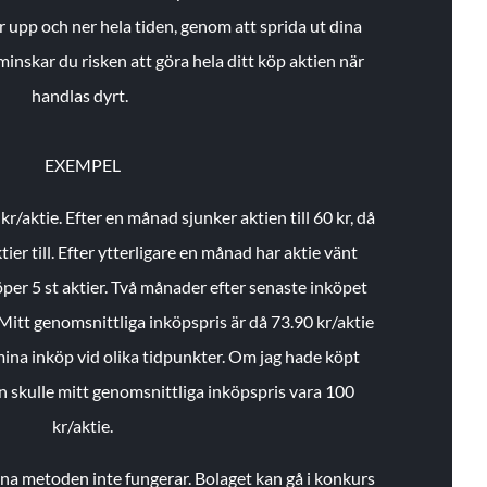
r upp och ner hela tiden, genom att sprida ut dina
minskar du risken att göra hela ditt köp aktien när
handlas dyrt.
EXEMPEL
 kr/aktie.
Efter en månad sjunker aktien till 60 kr, då
ier till.
Efter ytterligare en månad har aktie vänt
öper 5 st aktier.
Två månader efter senaste inköpet
Mitt genomsnittliga inköpspris är då 73.90 kr/aktie
 mina inköp vid olika tidpunkter. Om jag hade köpt
an skulle mitt genomsnittliga inköpspris vara 100
kr/aktie.
enna metoden inte fungerar. Bolaget kan gå i konkurs