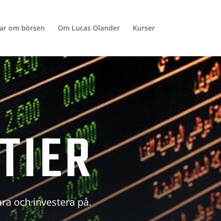
lar om börsen
Om Lucas Olander
Kurser
TIER
ara och investera på.