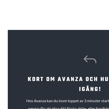
J
KORT OM AVANZA OCH H
IGÅNG!
Hos Avanza kan du inom loppet av 3 minuter starta
pengar för att göra ditt första aktie- eller fond