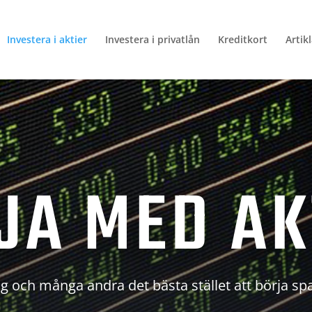
Investera i aktier
Investera i privatlån
Kreditkort
Artik
JA MED AK
g och många andra det bästa stället att börja sp