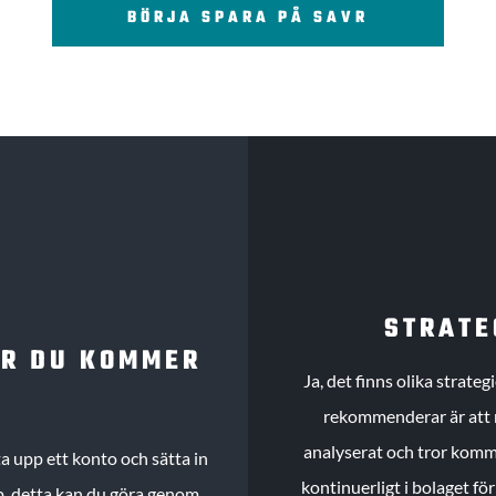
BÖRJA SPARA PÅ SAVR
STRATE
UR DU KOMMER
Ja, det finns olika strate
rekommenderar är att m
analyserat och tror komme
 upp ett konto och sätta in
kontinuerligt i bolaget fö
köp, detta kan du göra genom