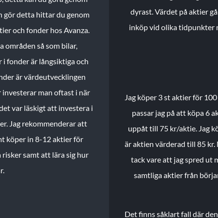
dyrast. Värdet på aktier gå
n gör detta hittar du genom
inköp vid olika tidpunkter 
ktier och fonder hos Avanza.
ika områden så som bilar,
 i fonder är långsiktiga och
onder är värdeutvecklingen
investerar man oftast i när
Jag köper 3 st aktier för 100
et var läskigt att investera i
passar jag på att köpa 6 akt
nder. Jag rekommenderar att
uppåt till 75 kr/aktie. Jag k
t köper in 8-12 aktier för
är aktien värderad till 85 kr.
 risker samt att lära sig hur
tack vare att jag spred ut
r.
samtliga aktier från börj
Det finns såklart fall där d