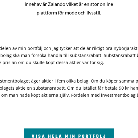
innehav är Zalando vilket är en stor online
plattform för mode och livsstil.
len av min portfölj och jag tycker att de är riktigt bra nybörjarakt
bolag ska man försöka handla till substansrabatt. Substansrabatt b
re pris än om du skulle köpt dessa aktier var för sig.
vestmentbolaget äger aktier i fem olika bolag. Om du köper samma 
olagets aktie en substansrabatt. Om du istället får betala 90 kr han
 om man hade köpt aktierna själv. Fördelen med investmentbolag är 
VISA HELA MIN PORTFÖLJ