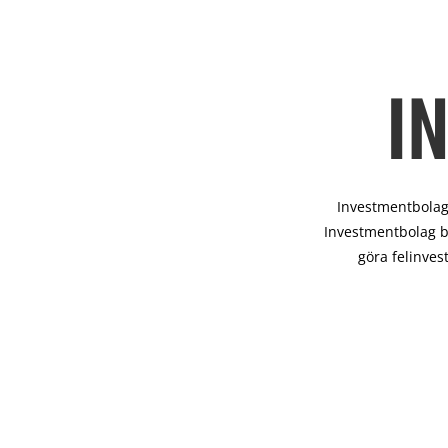
I
Investmentbolag 
Investmentbolag b
göra felinves