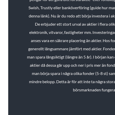
Swish, Trustly eller banköverföring (guide hur ma
denna länk). Nu är du redo att börja investera i a
De erbjuder ett stort urval av aktier i flera ol
elektronik, vitvaror, fastigheter mm. Investeringar
anses vara en säkrare placering än aktier. Hos f
generellt långsammare jämfört med aktier. Fonder 
man spara långsiktigt (längre än 5 år). I början kan d
aktier då dessa går upp och ner i pris mer än fo
man börja spara i några olika fonder (5-8 st) sam
mindre belopp. Detta är för att inte ta några stora
börsmarknaden fungera