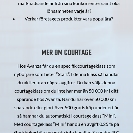
marknadsandelar från sina konkurrenter samt öka
lönsamheten varje år?
Verkar företagets produkter vara populära?
MER OM COURTAGE
Hos Avanza får du en specifik courtageklass som
nybörjare som heter “Start”. I denna klass så handlar
du aktier utan några avgifter. Du kan välja denna
courtageklass om du inte har mer än 50 000 kr i ditt
sparande hos Avanza. När du har över 50 000 kr i
sparande eller gjort över 500 gratis köp under ett år
så hamnar du automatiskt i courtageklass “Mini”.
Med courtageklass “Mini” har du en avgift 0.25 % på
Stockholmsbörsen om du inte handlar för under 400