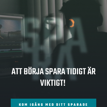
SPA
RA
ATT BÖRJA SPARA TIDIGT ÄR
VIKTIGT!
KOM IGÅNG MED DITT SPARADE