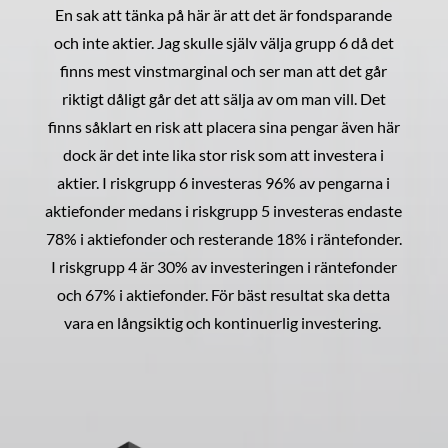
En sak att tänka på här är att det är fondsparande
och inte aktier. Jag skulle själv välja grupp 6 då det
finns mest vinstmarginal och ser man att det går
riktigt dåligt går det att sälja av om man vill. Det
finns såklart en risk att placera sina pengar även här
dock är det inte lika stor risk som att investera i
aktier. I riskgrupp 6 investeras 96% av pengarna i
aktiefonder medans i riskgrupp 5 investeras endaste
78% i aktiefonder och resterande 18% i räntefonder.
I riskgrupp 4 är 30% av investeringen i räntefonder
och 67% i aktiefonder. För bäst resultat ska detta
vara en långsiktig och kontinuerlig investering.