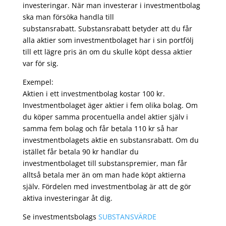
investeringar. När man investerar i investmentbolag
ska man försöka handla till
substansrabatt. Substansrabatt betyder att du får
alla aktier som investmentbolaget har i sin portfölj
till ett lägre pris än om du skulle köpt dessa aktier
var för sig.
Exempel:
Aktien i ett investmentbolag kostar 100 kr.
Investmentbolaget äger aktier i fem olika bolag. Om
du köper samma procentuella andel aktier själv i
samma fem bolag och får betala 110 kr så har
investmentbolagets aktie en substansrabatt. Om du
istället får betala 90 kr handlar du
investmentbolaget till substanspremier, man får
alltså betala mer än om man hade köpt aktierna
själv. Fördelen med investmentbolag är att de gör
aktiva investeringar åt dig.
Se investmentsbolags
SUBSTANSVÄRDE