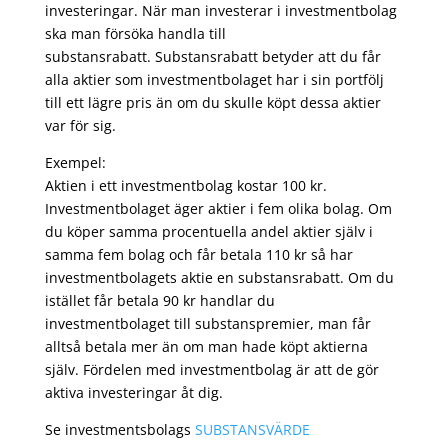
investeringar. När man investerar i investmentbolag
ska man försöka handla till
substansrabatt. Substansrabatt betyder att du får
alla aktier som investmentbolaget har i sin portfölj
till ett lägre pris än om du skulle köpt dessa aktier
var för sig.
Exempel:
Aktien i ett investmentbolag kostar 100 kr.
Investmentbolaget äger aktier i fem olika bolag. Om
du köper samma procentuella andel aktier själv i
samma fem bolag och får betala 110 kr så har
investmentbolagets aktie en substansrabatt. Om du
istället får betala 90 kr handlar du
investmentbolaget till substanspremier, man får
alltså betala mer än om man hade köpt aktierna
själv. Fördelen med investmentbolag är att de gör
aktiva investeringar åt dig.
Se investmentsbolags
SUBSTANSVÄRDE