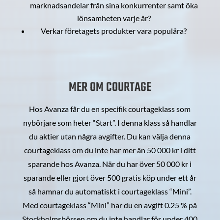
marknadsandelar från sina konkurrenter samt öka
lönsamheten varje år?
Verkar företagets produkter vara populära?
MER OM COURTAGE
Hos Avanza får du en specifik courtageklass som
nybörjare som heter “Start”. I denna klass så handlar
du aktier utan några avgifter. Du kan välja denna
courtageklass om du inte har mer än 50 000 kr i ditt
sparande hos Avanza. När du har över 50 000 kr i
sparande eller gjort över 500 gratis köp under ett år
så hamnar du automatiskt i courtageklass “Mini”.
Med courtageklass “Mini” har du en avgift 0.25 % på
Stockholmsbörsen om du inte handlar för under 400