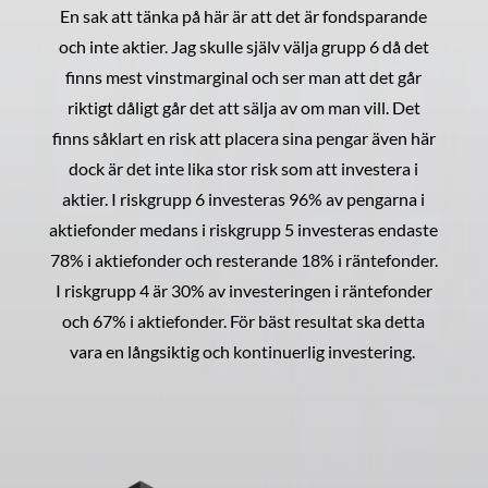
En sak att tänka på här är att det är fondsparande
och inte aktier. Jag skulle själv välja grupp 6 då det
finns mest vinstmarginal och ser man att det går
riktigt dåligt går det att sälja av om man vill. Det
finns såklart en risk att placera sina pengar även här
dock är det inte lika stor risk som att investera i
aktier. I riskgrupp 6 investeras 96% av pengarna i
aktiefonder medans i riskgrupp 5 investeras endaste
78% i aktiefonder och resterande 18% i räntefonder.
I riskgrupp 4 är 30% av investeringen i räntefonder
och 67% i aktiefonder. För bäst resultat ska detta
vara en långsiktig och kontinuerlig investering.