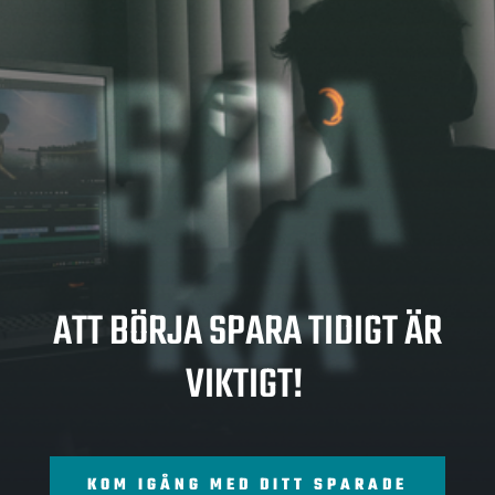
SPA
RA
ATT BÖRJA SPARA TIDIGT ÄR
VIKTIGT!
KOM IGÅNG MED DITT SPARADE