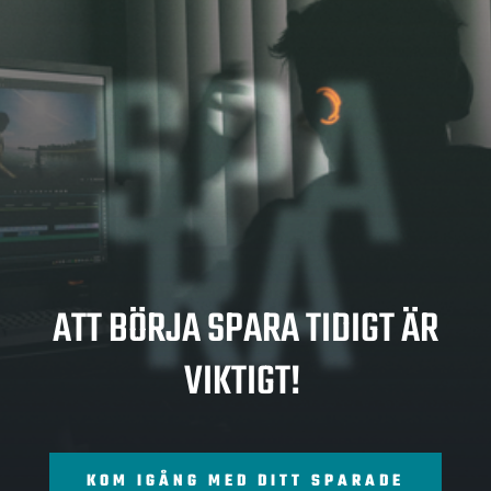
SPA
RA
ATT BÖRJA SPARA TIDIGT ÄR
VIKTIGT!
KOM IGÅNG MED DITT SPARADE