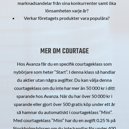
marknadsandelar från sina konkurrenter samt öka
lönsamheten varje år?
Verkar företagets produkter vara populära?
MER OM COURTAGE
Hos Avanza får du en specifik courtageklass som
nybörjare som heter “Start”. I denna klass så handlar
du aktier utan några avgifter. Du kan välja denna
courtageklass om du inte har mer än 50 000 kr i ditt
sparande hos Avanza. När du har över 50 000 kr i
sparande eller gjort över 500 gratis köp under ett år
så hamnar du automatiskt i courtageklass “Mini”.
Med courtageklass “Mini” har du en avgift 0.25 % på
Stockholmsbörsen om du inte handlar för under 400