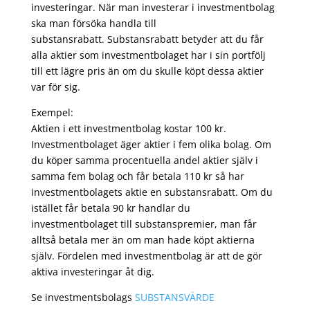
investeringar. När man investerar i investmentbolag
ska man försöka handla till
substansrabatt. Substansrabatt betyder att du får
alla aktier som investmentbolaget har i sin portfölj
till ett lägre pris än om du skulle köpt dessa aktier
var för sig.
Exempel:
Aktien i ett investmentbolag kostar 100 kr.
Investmentbolaget äger aktier i fem olika bolag. Om
du köper samma procentuella andel aktier själv i
samma fem bolag och får betala 110 kr så har
investmentbolagets aktie en substansrabatt. Om du
istället får betala 90 kr handlar du
investmentbolaget till substanspremier, man får
alltså betala mer än om man hade köpt aktierna
själv. Fördelen med investmentbolag är att de gör
aktiva investeringar åt dig.
Se investmentsbolags
SUBSTANSVÄRDE