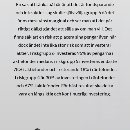
En sak att tänka på här är att det är fondsparande
och inte aktier. Jag skulle själv välja grupp 6 då det
finns mest vinstmarginal och ser man att det går
riktigt dåligt går det att sälja av om man vill. Det
finns såklart en risk att placera sina pengar även här
dock är det inte lika stor risk som att investera i
aktier. I riskgrupp 6 investeras 96% av pengarna i
aktiefonder medans i riskgrupp 5 investeras endaste
78% i aktiefonder och resterande 18% i räntefonder.
I riskgrupp 4 är 30% av investeringen i räntefonder
och 67% i aktiefonder. För bäst resultat ska detta
vara en långsiktig och kontinuerlig investering.