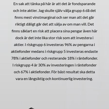
En sak att tänka på här är att det är fondsparande
och inte aktier. Jag skulle själv välja grupp 6 då det
finns mest vinstmarginal och ser man att det går
riktigt dåligt går det att sälja av om man vill. Det
finns såklart en risk att placera sina pengar även här
dock är det inte lika stor risk som att investera i
aktier. I riskgrupp 6 investeras 96% av pengarna i
aktiefonder medans i riskgrupp 5 investeras endaste
78% i aktiefonder och resterande 18% i räntefonder.
I riskgrupp 4 är 30% av investeringen i räntefonder
och 67% i aktiefonder. För bäst resultat ska detta
vara en långsiktig och kontinuerlig investering.