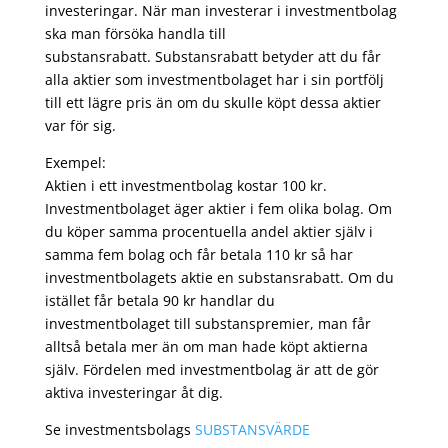
investeringar. När man investerar i investmentbolag
ska man försöka handla till
substansrabatt. Substansrabatt betyder att du får
alla aktier som investmentbolaget har i sin portfölj
till ett lägre pris än om du skulle köpt dessa aktier
var för sig.
Exempel:
Aktien i ett investmentbolag kostar 100 kr.
Investmentbolaget äger aktier i fem olika bolag. Om
du köper samma procentuella andel aktier själv i
samma fem bolag och får betala 110 kr så har
investmentbolagets aktie en substansrabatt. Om du
istället får betala 90 kr handlar du
investmentbolaget till substanspremier, man får
alltså betala mer än om man hade köpt aktierna
själv. Fördelen med investmentbolag är att de gör
aktiva investeringar åt dig.
Se investmentsbolags
SUBSTANSVÄRDE