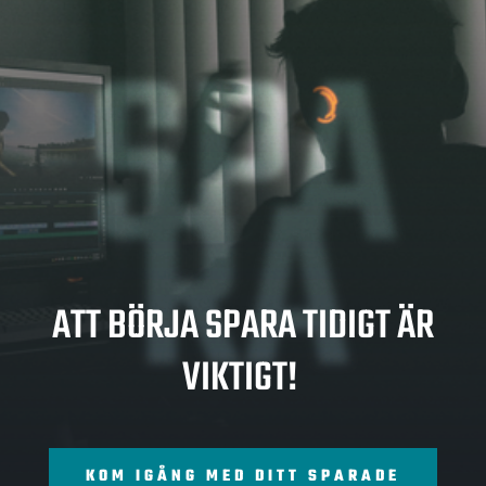
SPA
RA
ATT BÖRJA SPARA TIDIGT ÄR
VIKTIGT!
KOM IGÅNG MED DITT SPARADE