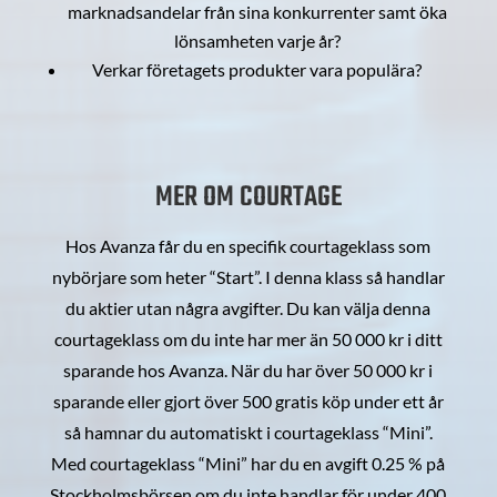
marknadsandelar från sina konkurrenter samt öka
lönsamheten varje år?
Verkar företagets produkter vara populära?
MER OM COURTAGE
Hos Avanza får du en specifik courtageklass som
nybörjare som heter “Start”. I denna klass så handlar
du aktier utan några avgifter. Du kan välja denna
courtageklass om du inte har mer än 50 000 kr i ditt
sparande hos Avanza. När du har över 50 000 kr i
sparande eller gjort över 500 gratis köp under ett år
så hamnar du automatiskt i courtageklass “Mini”.
Med courtageklass “Mini” har du en avgift 0.25 % på
Stockholmsbörsen om du inte handlar för under 400