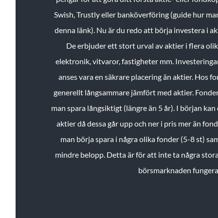
Swish, Trustly eller banköverföring (guide hur ma
denna länk). Nu är du redo att börja investera i a
De erbjuder ett stort urval av aktier i flera ol
elektronik, vitvaror, fastigheter mm. Investeringar
anses vara en säkrare placering än aktier. Hos f
generellt långsammare jämfört med aktier. Fonder 
man spara långsiktigt (längre än 5 år). I början kan d
aktier då dessa går upp och ner i pris mer än fo
man börja spara i några olika fonder (5-8 st) sam
mindre belopp. Detta är för att inte ta några stora
börsmarknaden fungera