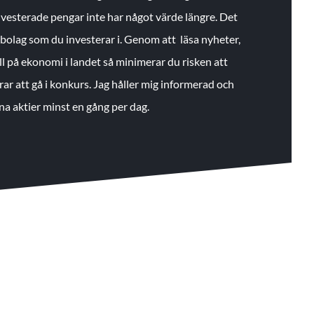
 investerade pengar inte har något värde längre. Det
de bolag som du investerar i. Genom att läsa nyheter,
ll på ekonomi i landet så minimerar du risken att
rar att gå i konkurs. Jag håller mig informerad och
na aktier minst en gång per dag.