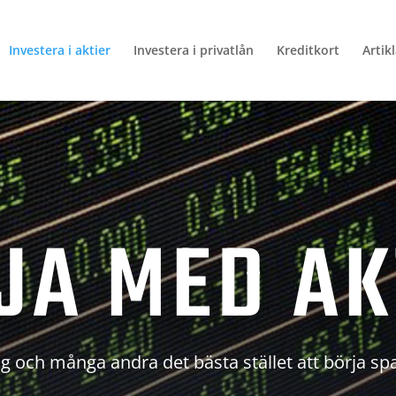
Investera i aktier
Investera i privatlån
Kreditkort
Artik
JA MED AK
g och många andra det bästa stället att börja sp