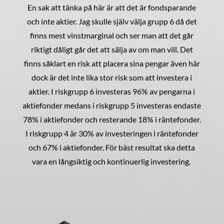
En sak att tänka på här är att det är fondsparande
och inte aktier. Jag skulle själv välja grupp 6 då det
finns mest vinstmarginal och ser man att det går
riktigt dåligt går det att sälja av om man vill. Det
finns såklart en risk att placera sina pengar även här
dock är det inte lika stor risk som att investera i
aktier. I riskgrupp 6 investeras 96% av pengarna i
aktiefonder medans i riskgrupp 5 investeras endaste
78% i aktiefonder och resterande 18% i räntefonder.
I riskgrupp 4 är 30% av investeringen i räntefonder
och 67% i aktiefonder. För bäst resultat ska detta
vara en långsiktig och kontinuerlig investering.