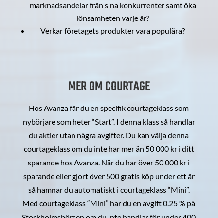
marknadsandelar från sina konkurrenter samt öka
lönsamheten varje år?
Verkar företagets produkter vara populära?
MER OM COURTAGE
Hos Avanza får du en specifik courtageklass som
nybörjare som heter “Start”. I denna klass så handlar
du aktier utan några avgifter. Du kan välja denna
courtageklass om du inte har mer än 50 000 kr i ditt
sparande hos Avanza. När du har över 50 000 kr i
sparande eller gjort över 500 gratis köp under ett år
så hamnar du automatiskt i courtageklass “Mini”.
Med courtageklass “Mini” har du en avgift 0.25 % på
Stockholmsbörsen om du inte handlar för under 400