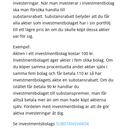
investeringar. När man investerar i investmentbolag
ska man försöka handla till
substansrabatt. Substansrabatt betyder att du får
alla aktier som investmentbolaget har i sin portfölj
till ett lägre pris än om du skulle köpt dessa aktier
var för sig.
Exempel:
Aktien i ett investmentbolag kostar 100 kr.
Investmentbolaget äger aktier i fem olika bolag. Om
du köper samma procentuella andel aktier själv i
samma fem bolag och får betala 110 kr så har
investmentbolagets aktie en substansrabatt. Om du
istället får betala 90 kr handlar du
investmentbolaget till substanspremier, man får
alltså betala mer än om man hade köpt aktierna
själv. Fördelen med investmentbolag är att de gör
aktiva investeringar åt dig.
Se investmentsbolags
SUBSTANSVÄRDE