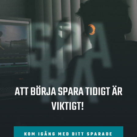
SPA
RA
ATT BÖRJA SPARA TIDIGT ÄR
VIKTIGT!
KOM IGÅNG MED DITT SPARADE