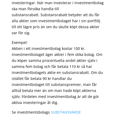
investeringar. När man investerar i investmentbolag
ska man försöka handla till
substansrabatt. Substansrabatt betyder att du får
alla aktier som investmentbolaget har i sin portfölj
till ett lägre pris än om du skulle köpt dessa aktier
var för sig.
Exempel:
Aktien i ett investmentbolag kostar 100 kr.
Investmentbolaget äger aktier i fem olika bolag. Om
du köper samma procentuella andel aktier själv i
samma fem bolag och får betala 110 kr så har
investmentbolagets aktie en substansrabatt. Om du
istället får betala 90 kr handlar du
investmentbolaget till substanspremier, man får
alltså betala mer än om man hade köpt aktierna
själv. Fördelen med investmentbolag är att de gör
aktiva investeringar åt dig.
Se investmentsbolags
SUBSTANSVÄRDE