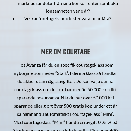
marknadsandelar från sina konkurrenter samt öka
lönsamheten varje år?
Verkar företagets produkter vara populära?
MER OM COURTAGE
Hos Avanza får du en specifik courtageklass som
nybörjare som heter “Start”. I denna klass så handlar
du aktier utan några avgifter. Du kan välja denna
courtageklass om du inte har mer än 50 000 kr i ditt
sparande hos Avanza. När du har över 50 000 kr i
sparande eller gjort över 500 gratis köp under ett år
så hamnar du automatiskt i courtageklass “Mini”.
Med courtageklass “Mini” har du en avgift 0.25 % på
Stockholmsbörsen om du inte handlar för under 400