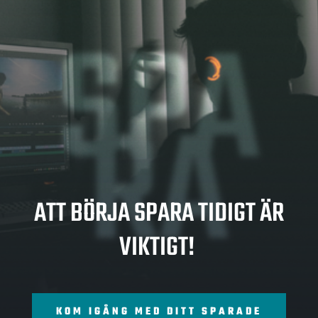
SPA
RA
ATT BÖRJA SPARA TIDIGT ÄR
VIKTIGT!
KOM IGÅNG MED DITT SPARADE