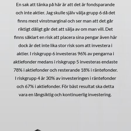
En sak att tänka på här är att det är fondsparande
och inte aktier. Jag skulle själv välja grupp 6 då det
finns mest vinstmarginal och ser man att det går
riktigt dåligt går det att sälja av om man vill. Det
finns såklart en risk att placera sina pengar även här
dock är det inte lika stor risk som att investera i
aktier. I riskgrupp 6 investeras 96% av pengarna i
aktiefonder medans i riskgrupp 5 investeras endaste
78% i aktiefonder och resterande 18% i räntefonder.
I riskgrupp 4 är 30% av investeringen i räntefonder
och 67% i aktiefonder. För bäst resultat ska detta
vara en långsiktig och kontinuerlig investering.