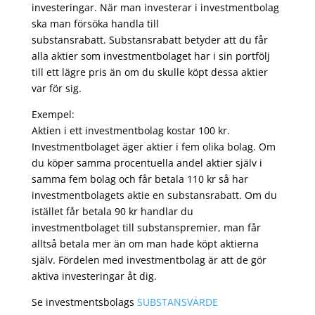
investeringar. När man investerar i investmentbolag
ska man försöka handla till
substansrabatt. Substansrabatt betyder att du får
alla aktier som investmentbolaget har i sin portfölj
till ett lägre pris än om du skulle köpt dessa aktier
var för sig.
Exempel:
Aktien i ett investmentbolag kostar 100 kr.
Investmentbolaget äger aktier i fem olika bolag. Om
du köper samma procentuella andel aktier själv i
samma fem bolag och får betala 110 kr så har
investmentbolagets aktie en substansrabatt. Om du
istället får betala 90 kr handlar du
investmentbolaget till substanspremier, man får
alltså betala mer än om man hade köpt aktierna
själv. Fördelen med investmentbolag är att de gör
aktiva investeringar åt dig.
Se investmentsbolags
SUBSTANSVÄRDE