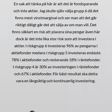
En sak att tänka på här är att det är fondsparande
och inte aktier. Jag skulle själv välja grupp 6 då det
finns mest vinstmarginal och ser man att det går
riktigt dåligt går det att sälja av om man vill. Det
finns såklart en risk att placera sina pengar även här
dock är det inte lika stor risk som att investera i
aktier. I riskgrupp 6 investeras 96% av pengarna i
aktiefonder medans i riskgrupp 5 investeras endaste
78% i aktiefonder och resterande 18% i räntefonder.
I riskgrupp 4 är 30% av investeringen i räntefonder
och 67% i aktiefonder. För bäst resultat ska detta
vara en långsiktig och kontinuerlig investering.