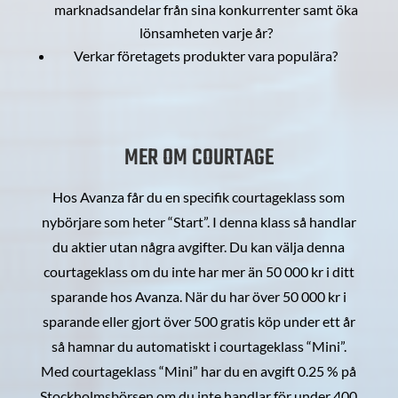
marknadsandelar från sina konkurrenter samt öka
lönsamheten varje år?
Verkar företagets produkter vara populära?
MER OM COURTAGE
Hos Avanza får du en specifik courtageklass som
nybörjare som heter “Start”. I denna klass så handlar
du aktier utan några avgifter. Du kan välja denna
courtageklass om du inte har mer än 50 000 kr i ditt
sparande hos Avanza. När du har över 50 000 kr i
sparande eller gjort över 500 gratis köp under ett år
så hamnar du automatiskt i courtageklass “Mini”.
Med courtageklass “Mini” har du en avgift 0.25 % på
Stockholmsbörsen om du inte handlar för under 400