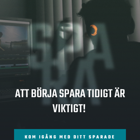
SPA
RA
ATT BÖRJA SPARA TIDIGT ÄR
VIKTIGT!
KOM IGÅNG MED DITT SPARADE