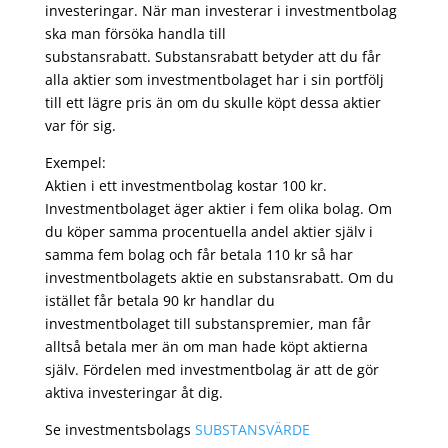
investeringar. När man investerar i investmentbolag
ska man försöka handla till
substansrabatt. Substansrabatt betyder att du får
alla aktier som investmentbolaget har i sin portfölj
till ett lägre pris än om du skulle köpt dessa aktier
var för sig.
Exempel:
Aktien i ett investmentbolag kostar 100 kr.
Investmentbolaget äger aktier i fem olika bolag. Om
du köper samma procentuella andel aktier själv i
samma fem bolag och får betala 110 kr så har
investmentbolagets aktie en substansrabatt. Om du
istället får betala 90 kr handlar du
investmentbolaget till substanspremier, man får
alltså betala mer än om man hade köpt aktierna
själv. Fördelen med investmentbolag är att de gör
aktiva investeringar åt dig.
Se investmentsbolags
SUBSTANSVÄRDE