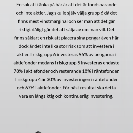
En sak att tänka på här är att det är fondsparande
och inte aktier. Jag skulle själv välja grupp 6 då det
finns mest vinstmarginal och ser man att det går
riktigt dåligt går det att sälja av om man vill. Det
finns såklart en risk att placera sina pengar även här
dock är det inte lika stor risk som att investera i
aktier. I riskgrupp 6 investeras 96% av pengarna i
aktiefonder medans i riskgrupp 5 investeras endaste
78% i aktiefonder och resterande 18% i räntefonder.
I riskgrupp 4 är 30% av investeringen i räntefonder
och 67% i aktiefonder. För bäst resultat ska detta
vara en långsiktig och kontinuerlig investering.