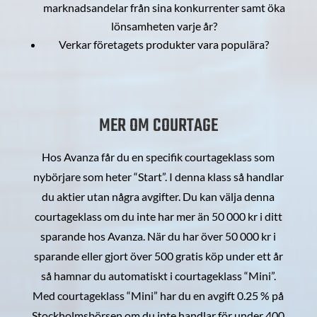
marknadsandelar från sina konkurrenter samt öka
lönsamheten varje år?
Verkar företagets produkter vara populära?
MER OM COURTAGE
Hos Avanza får du en specifik courtageklass som
nybörjare som heter “Start”. I denna klass så handlar
du aktier utan några avgifter. Du kan välja denna
courtageklass om du inte har mer än 50 000 kr i ditt
sparande hos Avanza. När du har över 50 000 kr i
sparande eller gjort över 500 gratis köp under ett år
så hamnar du automatiskt i courtageklass “Mini”.
Med courtageklass “Mini” har du en avgift 0.25 % på
Stockholmsbörsen om du inte handlar för under 400