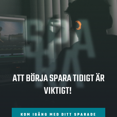
SPA
RA
ATT BÖRJA SPARA TIDIGT ÄR
VIKTIGT!
KOM IGÅNG MED DITT SPARADE