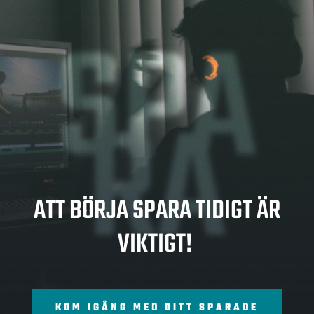
SPA
RA
ATT BÖRJA SPARA TIDIGT ÄR
VIKTIGT!
KOM IGÅNG MED DITT SPARADE