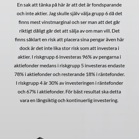
En sak att tänka på här är att det är fondsparande
och inte aktier. Jag skulle själv välja grupp 6 då det
finns mest vinstmarginal och ser man att det går
riktigt dåligt går det att sälja av om man vill. Det
finns såklart en risk att placera sina pengar även här
dock är det inte lika stor risk som att investera i
aktier. I riskgrupp 6 investeras 96% av pengarna i
aktiefonder medans i riskgrupp 5 investeras endaste
78% i aktiefonder och resterande 18% i räntefonder.
I riskgrupp 4 är 30% av investeringen i räntefonder
och 67% i aktiefonder. För bäst resultat ska detta
vara en långsiktig och kontinuerlig investering.