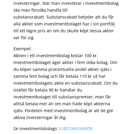
investeringar. När man investerar i investmentbolag
ska man försöka handla till
substansrabatt. Substansrabatt betyder att du får
alla aktier som investmentbolaget har i sin portfölj
till ett lägre pris än om du skulle köpt dessa aktier
var för sig.
Exempel:
Aktien i ett investmentbolag kostar 100 kr.
Investmentbolaget äger aktier i fem olika bolag. Om
du köper samma procentuella andel aktier själv i
samma fem bolag och får betala 110 kr så har
investmentbolagets aktie en substansrabatt. Om du
istället får betala 90 kr handlar du
investmentbolaget till substanspremier, man får
alltså betala mer än om man hade köpt aktierna
själv. Fördelen med investmentbolag är att de gör
aktiva investeringar åt dig.
Se investmentsbolags
SUBSTANSVÄRDE