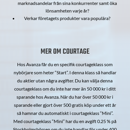
marknadsandelar från sina konkurrenter samt öka
lönsamheten varje år?
Verkar företagets produkter vara populära?
MER OM COURTAGE
Hos Avanza får du en specifik courtageklass som
nybörjare som heter “Start”. I denna klass så handlar
du aktier utan några avgifter. Du kan välja denna
courtageklass om du inte har mer än 50 000 kr i ditt
sparande hos Avanza. När du har över 50 000 kr i
sparande eller gjort över 500 gratis köp under ett år
så hamnar du automatiskt i courtageklass “Mini”.
Med courtageklass “Mini” har du en avgift 0.25 % på
Stockholmsbörsen om du inte handlar för under 400