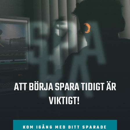
SPA
RA
ATT BÖRJA SPARA TIDIGT ÄR
VIKTIGT!
KOM IGÅNG MED DITT SPARADE