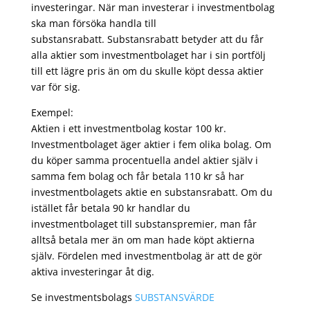
investeringar. När man investerar i investmentbolag
ska man försöka handla till
substansrabatt. Substansrabatt betyder att du får
alla aktier som investmentbolaget har i sin portfölj
till ett lägre pris än om du skulle köpt dessa aktier
var för sig.
Exempel:
Aktien i ett investmentbolag kostar 100 kr.
Investmentbolaget äger aktier i fem olika bolag. Om
du köper samma procentuella andel aktier själv i
samma fem bolag och får betala 110 kr så har
investmentbolagets aktie en substansrabatt. Om du
istället får betala 90 kr handlar du
investmentbolaget till substanspremier, man får
alltså betala mer än om man hade köpt aktierna
själv. Fördelen med investmentbolag är att de gör
aktiva investeringar åt dig.
Se investmentsbolags
SUBSTANSVÄRDE