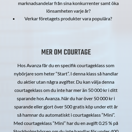
marknadsandelar från sina konkurrenter samt öka
lönsamheten varje år?
Verkar företagets produkter vara populära?
MER OM COURTAGE
Hos Avanza får du en specifik courtageklass som
nybörjare som heter “Start”. I denna klass så handlar
du aktier utan några avgifter. Du kan välja denna
courtageklass om du inte har mer än 50 000 kr i ditt
sparande hos Avanza. När du har över 50 000 kr i
sparande eller gjort över 500 gratis köp under ett år
så hamnar du automatiskt i courtageklass “Mini”.
Med courtageklass “Mini” har du en avgift 0.25 % på
Stockholmsbörsen om du inte handlar för under 400