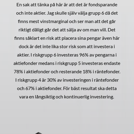
En sak att tänka på här är att det är fondsparande
och inte aktier. Jag skulle själv välja grupp 6 då det
finns mest vinstmarginal och ser man att det går
riktigt dåligt går det att sälja av om man vill. Det
finns såklart en risk att placera sina pengar även här
dock är det inte lika stor risk som att investera i
aktier. I riskgrupp 6 investeras 96% av pengarna i
aktiefonder medans i riskgrupp 5 investeras endaste
78% i aktiefonder och resterande 18% i räntefonder.
I riskgrupp 4 är 30% av investeringen i räntefonder
och 67% i aktiefonder. För bäst resultat ska detta
vara en långsiktig och kontinuerlig investering.