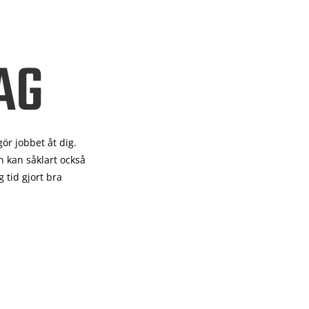
AG
gör
jobbet åt dig.
 kan såklart också
 tid gjort bra