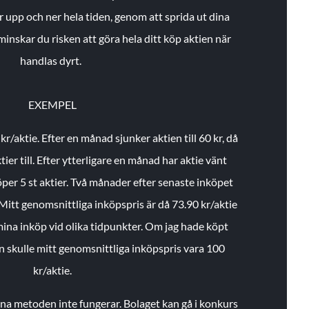
r upp och ner hela tiden, genom att sprida ut dina
minskar du risken att göra hela ditt köp aktien när
handlas dyrt.
EXEMPEL
 kr/aktie.
Efter en månad sjunker aktien till 60 kr, då
ier till.
Efter ytterligare en månad har aktie vänt
öper 5 st aktier.
Två månader efter senaste inköpet
Mitt genomsnittliga inköpspris är då 73.90 kr/aktie
 mina inköp vid olika tidpunkter. Om jag hade köpt
an skulle mitt genomsnittliga inköpspris vara 100
kr/aktie.
enna metoden inte fungerar. Bolaget kan gå i konkurs