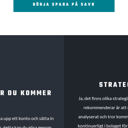
BÖRJA SPARA PÅ SAVR
STRATE
UR DU KOMMER
Ja, det finns olika strate
rekommenderar är att m
analyserat och tror komme
 upp ett konto och sätta in
kontinuerligt i bolaget fö
köp, detta kan du göra genom