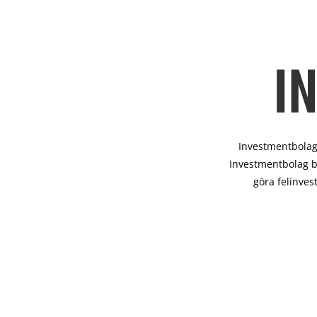
I
Investmentbolag 
Investmentbolag b
göra felinves