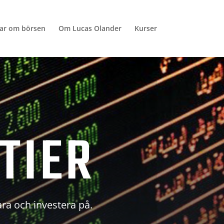
lar om börsen
Om Lucas Olander
Kurser
TIER
ara och investera på.