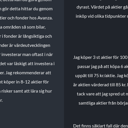
dyrast. Värdet på aktier gå
n gör detta hittar du genom
inköp vid olika tidpunkter 
ktier och fonder hos Avanza.
ika områden så som bilar,
 i fonder är långsiktiga och
onder är värdeutvecklingen
investerar man oftast i när
Jag köper 3 st aktier för 100
et var läskigt att investera i
passar jag på att köpa 6 akt
nder. Jag rekommenderar att
uppåt till 75 kr/aktie. Jag k
t köper in 8-12 aktier för
är aktien värderad till 85 kr.
 risker samt att lära sig hur
tack vare att jag spred ut
r.
samtliga aktier från börj
Det finns såklart fall där d