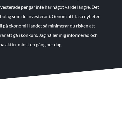
 investerade pengar inte har något värde längre. Det
de bolag som du investerar i. Genom att läsa nyheter,
ll på ekonomi i landet så minimerar du risken att
rar att gå i konkurs. Jag håller mig informerad och
na aktier minst en gång per dag.