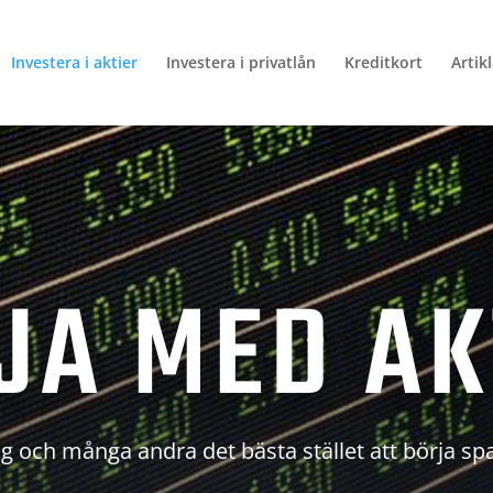
Investera i aktier
Investera i privatlån
Kreditkort
Artik
JA MED AK
g och många andra det bästa stället att börja sp