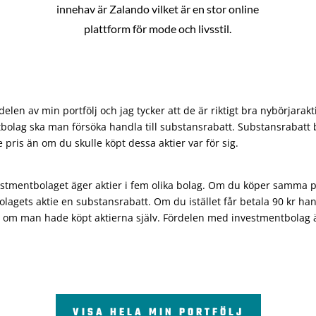
innehav är Zalando vilket är en stor online
plattform för mode och livsstil.
len av min portfölj och jag tycker att de är riktigt bra nybörjarakt
bolag ska man försöka handla till substansrabatt. Substansrabatt b
re pris än om du skulle köpt dessa aktier var för sig.
vestmentbolaget äger aktier i fem olika bolag. Om du köper samma 
olagets aktie en substansrabatt. Om du istället får betala 90 kr han
 om man hade köpt aktierna själv. Fördelen med investmentbolag är 
VISA HELA MIN PORTFÖLJ