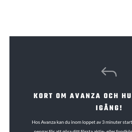
J
KORT OM AVANZA OCH H
IGÅNG!
Hos Avanza kan du inom loppet av 3 minuter starta
pengar för att göra ditt första aktie- eller fond