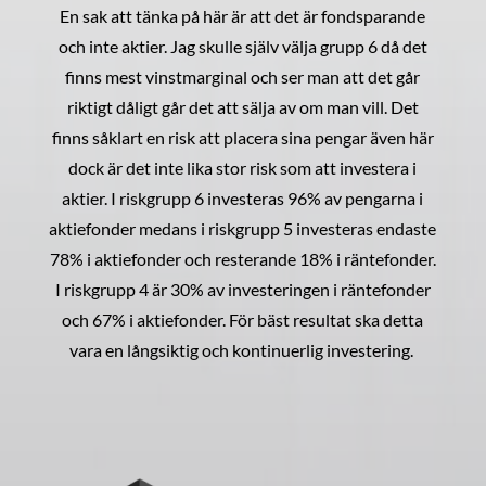
En sak att tänka på här är att det är fondsparande
och inte aktier. Jag skulle själv välja grupp 6 då det
finns mest vinstmarginal och ser man att det går
riktigt dåligt går det att sälja av om man vill. Det
finns såklart en risk att placera sina pengar även här
dock är det inte lika stor risk som att investera i
aktier. I riskgrupp 6 investeras 96% av pengarna i
aktiefonder medans i riskgrupp 5 investeras endaste
78% i aktiefonder och resterande 18% i räntefonder.
I riskgrupp 4 är 30% av investeringen i räntefonder
och 67% i aktiefonder. För bäst resultat ska detta
vara en långsiktig och kontinuerlig investering.