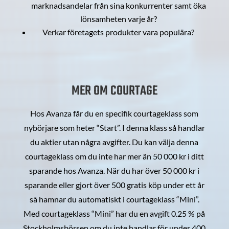
marknadsandelar från sina konkurrenter samt öka
lönsamheten varje år?
Verkar företagets produkter vara populära?
MER OM COURTAGE
Hos Avanza får du en specifik courtageklass som
nybörjare som heter “Start”. I denna klass så handlar
du aktier utan några avgifter. Du kan välja denna
courtageklass om du inte har mer än 50 000 kr i ditt
sparande hos Avanza. När du har över 50 000 kr i
sparande eller gjort över 500 gratis köp under ett år
så hamnar du automatiskt i courtageklass “Mini”.
Med courtageklass “Mini” har du en avgift 0.25 % på
Stockholmsbörsen om du inte handlar för under 400