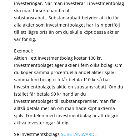
investeringar. När man investerar i investmentbolag
ska man försöka handla till
substansrabatt. Substansrabatt betyder att du får
alla aktier som investmentbolaget har i sin portfölj
till ett lägre pris än om du skulle köpt dessa aktier
var för sig.
Exempel:
Aktien i ett investmentbolag kostar 100 kr.
Investmentbolaget äger aktier i fem olika bolag. Om
du köper samma procentuella andel aktier själv i
samma fem bolag och får betala 110 kr så har
investmentbolagets aktie en substansrabatt. Om du
istället får betala 90 kr handlar du
investmentbolaget till substanspremier, man får
alltså betala mer än om man hade köpt aktierna
själv. Fördelen med investmentbolag är att de gör
aktiva investeringar åt dig.
Se investmentsbolags
SUBSTANSVÄRDE