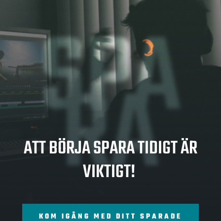
SPA
RA
ATT BÖRJA SPARA TIDIGT ÄR
VIKTIGT!
KOM IGÅNG MED DITT SPARADE