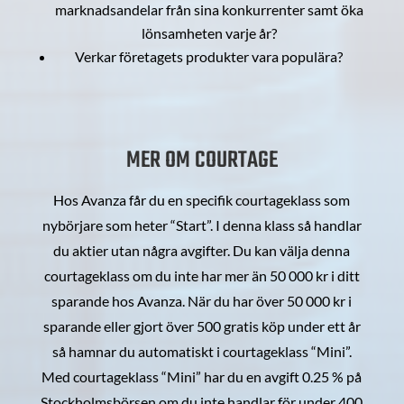
marknadsandelar från sina konkurrenter samt öka
lönsamheten varje år?
Verkar företagets produkter vara populära?
MER OM COURTAGE
Hos Avanza får du en specifik courtageklass som
nybörjare som heter “Start”. I denna klass så handlar
du aktier utan några avgifter. Du kan välja denna
courtageklass om du inte har mer än 50 000 kr i ditt
sparande hos Avanza. När du har över 50 000 kr i
sparande eller gjort över 500 gratis köp under ett år
så hamnar du automatiskt i courtageklass “Mini”.
Med courtageklass “Mini” har du en avgift 0.25 % på
Stockholmsbörsen om du inte handlar för under 400