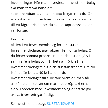
investeringar. När man investerar i investmentbolag
ska man försöka handla till
substansrabatt. Substansrabatt betyder att du får
alla aktier som investmentbolaget har i sin portfölj
till ett lägre pris än om du skulle köpt dessa aktier
var för sig.
Exempel:
Aktien i ett investmentbolag kostar 100 kr.
Investmentbolaget äger aktier i fem olika bolag. Om
du köper samma procentuella andel aktier själv i
samma fem bolag och får betala 110 kr så har
investmentbolagets aktie en substansrabatt. Om du
istället får betala 90 kr handlar du
investmentbolaget till substanspremier, man får
alltså betala mer än om man hade köpt aktierna
själv. Fördelen med investmentbolag är att de gör
aktiva investeringar åt dig.
Se investmentsbolags
SUBSTANSVÄRDE