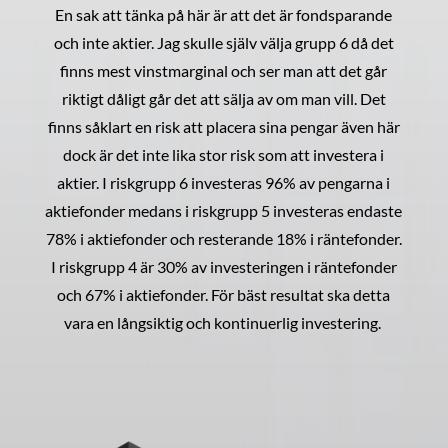
En sak att tänka på här är att det är fondsparande
och inte aktier. Jag skulle själv välja grupp 6 då det
finns mest vinstmarginal och ser man att det går
riktigt dåligt går det att sälja av om man vill. Det
finns såklart en risk att placera sina pengar även här
dock är det inte lika stor risk som att investera i
aktier. I riskgrupp 6 investeras 96% av pengarna i
aktiefonder medans i riskgrupp 5 investeras endaste
78% i aktiefonder och resterande 18% i räntefonder.
I riskgrupp 4 är 30% av investeringen i räntefonder
och 67% i aktiefonder. För bäst resultat ska detta
vara en långsiktig och kontinuerlig investering.