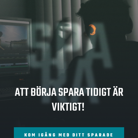
SPA
RA
ATT BÖRJA SPARA TIDIGT ÄR
VIKTIGT!
KOM IGÅNG MED DITT SPARADE