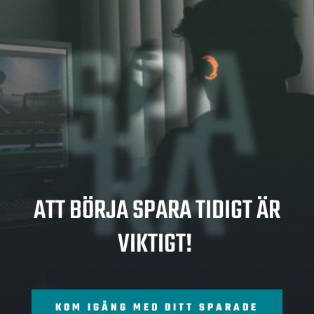
SPA
RA
ATT BÖRJA SPARA TIDIGT ÄR
VIKTIGT!
KOM IGÅNG MED DITT SPARADE