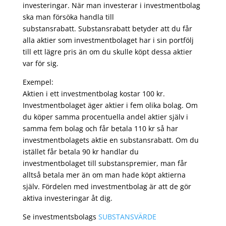
investeringar. När man investerar i investmentbolag
ska man försöka handla till
substansrabatt. Substansrabatt betyder att du får
alla aktier som investmentbolaget har i sin portfölj
till ett lägre pris än om du skulle köpt dessa aktier
var för sig.
Exempel:
Aktien i ett investmentbolag kostar 100 kr.
Investmentbolaget äger aktier i fem olika bolag. Om
du köper samma procentuella andel aktier själv i
samma fem bolag och får betala 110 kr så har
investmentbolagets aktie en substansrabatt. Om du
istället får betala 90 kr handlar du
investmentbolaget till substanspremier, man får
alltså betala mer än om man hade köpt aktierna
själv. Fördelen med investmentbolag är att de gör
aktiva investeringar åt dig.
Se investmentsbolags
SUBSTANSVÄRDE