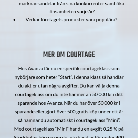
marknadsandelar från sina konkurrenter samt öka
lönsamheten varje år?
Verkar företagets produkter vara populära?
MER OM COURTAGE
Hos Avanza får du en specifik courtageklass som
nybörjare som heter “Start”. I denna klass så handlar
du aktier utan några avgifter. Du kan välja denna
courtageklass om du inte har mer än 50 000 kr i ditt
sparande hos Avanza. När du har över 50 000 kr i
sparande eller gjort över 500 gratis köp under ett år
så hamnar du automatiskt i courtageklass “Mini”.
Med courtageklass “Mini” har du en avgift 0.25 % på
Stockholmsbörsen om du inte handlar för under 400