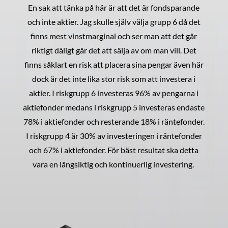
En sak att tänka på här är att det är fondsparande
och inte aktier. Jag skulle själv välja grupp 6 då det
finns mest vinstmarginal och ser man att det går
riktigt dåligt går det att sälja av om man vill. Det
finns såklart en risk att placera sina pengar även här
dock är det inte lika stor risk som att investera i
aktier. I riskgrupp 6 investeras 96% av pengarna i
aktiefonder medans i riskgrupp 5 investeras endaste
78% i aktiefonder och resterande 18% i räntefonder.
I riskgrupp 4 är 30% av investeringen i räntefonder
och 67% i aktiefonder. För bäst resultat ska detta
vara en långsiktig och kontinuerlig investering.