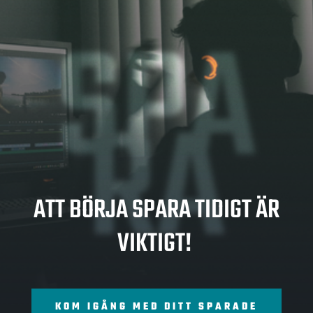
SPA
RA
ATT BÖRJA SPARA TIDIGT ÄR
VIKTIGT!
KOM IGÅNG MED DITT SPARADE