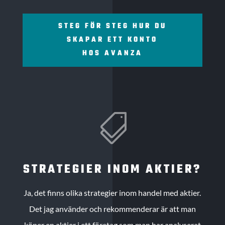
STEG FÖR STEG HUR DU
SKAPAR ETT KONTO
HOS AVANZA

STRATEGIER INOM AKTIER?
Ja, det finns olika strategier inom handel med aktier.
Det jag använder och rekommenderar är att man
köper en aktier i ett företag som man har analyserat