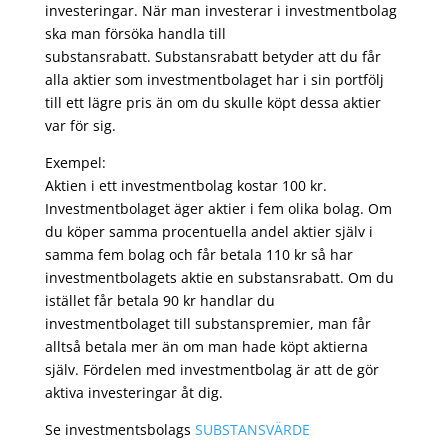
investeringar. När man investerar i investmentbolag
ska man försöka handla till
substansrabatt. Substansrabatt betyder att du får
alla aktier som investmentbolaget har i sin portfölj
till ett lägre pris än om du skulle köpt dessa aktier
var för sig.
Exempel:
Aktien i ett investmentbolag kostar 100 kr.
Investmentbolaget äger aktier i fem olika bolag. Om
du köper samma procentuella andel aktier själv i
samma fem bolag och får betala 110 kr så har
investmentbolagets aktie en substansrabatt. Om du
istället får betala 90 kr handlar du
investmentbolaget till substanspremier, man får
alltså betala mer än om man hade köpt aktierna
själv. Fördelen med investmentbolag är att de gör
aktiva investeringar åt dig.
Se investmentsbolags
SUBSTANSVÄRDE