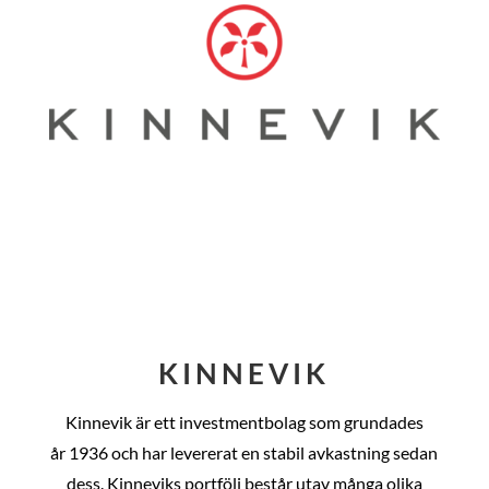
KINNEVIK
Kinnevik är ett investmentbolag som grundades
år
1936 och har levererat en stabil avkastning sedan
dess
. Kinneviks portfölj består utav många olika