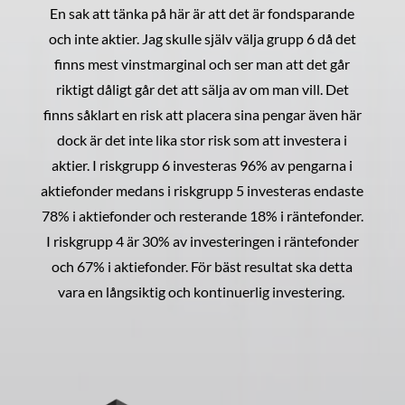
En sak att tänka på här är att det är fondsparande
och inte aktier. Jag skulle själv välja grupp 6 då det
finns mest vinstmarginal och ser man att det går
riktigt dåligt går det att sälja av om man vill. Det
finns såklart en risk att placera sina pengar även här
dock är det inte lika stor risk som att investera i
aktier. I riskgrupp 6 investeras 96% av pengarna i
aktiefonder medans i riskgrupp 5 investeras endaste
78% i aktiefonder och resterande 18% i räntefonder.
I riskgrupp 4 är 30% av investeringen i räntefonder
och 67% i aktiefonder. För bäst resultat ska detta
vara en långsiktig och kontinuerlig investering.