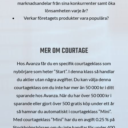
marknadsandelar från sina konkurrenter samt öka
lönsamheten varje år?
Verkar företagets produkter vara populära?
MER OM COURTAGE
Hos Avanza får du en specifik courtageklass som
nybörjare som heter “Start”. I denna klass så handlar
du aktier utan några avgifter. Du kan välja denna
courtageklass om du inte har mer än 50 000 kr i ditt
sparande hos Avanza. När du har över 50 000 kr i
sparande eller gjort över 500 gratis köp under ett år
så hamnar du automatiskt i courtageklass “Mini”.
Med courtageklass “Mini” har du en avgift 0.25 % på
Stockholmsbörsen om du inte handlar för under 400