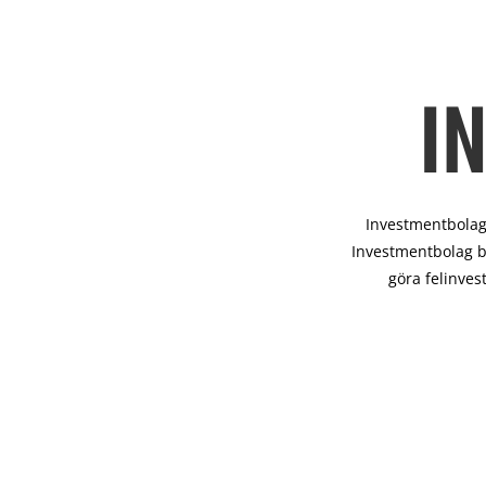
I
Investmentbolag 
Investmentbolag b
göra felinves