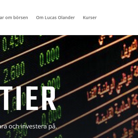
lar om börsen
Om Lucas Olander
Kurser
TIER
ara och investera på.