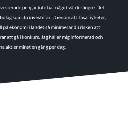
 investerade pengar inte har något värde längre. Det
de bolag som du investerar i. Genom att läsa nyheter,
ll på ekonomi i landet så minimerar du risken att
rar att gå i konkurs. Jag håller mig informerad och
na aktier minst en gång per dag.