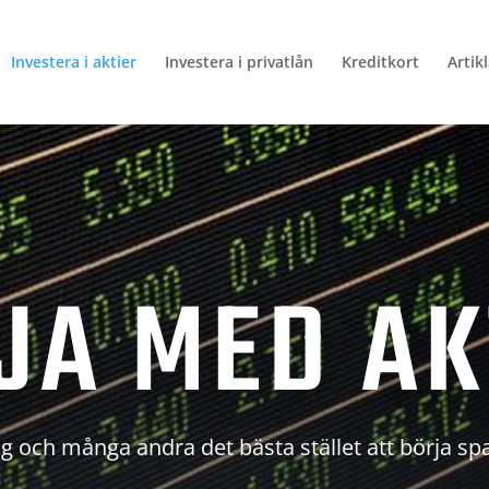
Investera i aktier
Investera i privatlån
Kreditkort
Artik
JA MED AK
g och många andra det bästa stället att börja sp