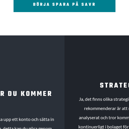
BÖRJA SPARA PÅ SAVR
STRATE
UR DU KOMMER
Ja, det finns olika strate
rekommenderar är att m
analyserat och tror komme
 upp ett konto och sätta in
kontinuerligt i bolaget fö
köp, detta kan du göra genom