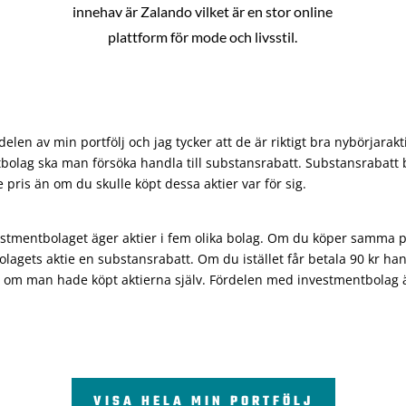
innehav är Zalando vilket är en stor online
plattform för mode och livsstil.
len av min portfölj och jag tycker att de är riktigt bra nybörjarakt
bolag ska man försöka handla till substansrabatt. Substansrabatt b
re pris än om du skulle köpt dessa aktier var för sig.
vestmentbolaget äger aktier i fem olika bolag. Om du köper samma 
olagets aktie en substansrabatt. Om du istället får betala 90 kr han
 om man hade köpt aktierna själv. Fördelen med investmentbolag är 
VISA HELA MIN PORTFÖLJ