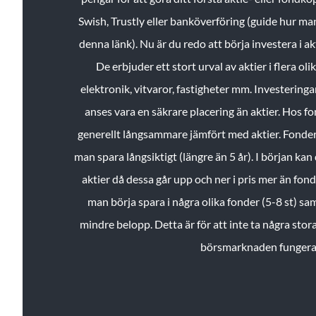
Swish, Trustly eller banköverföring (guide hur ma
denna länk). Nu är du redo att börja investera i a
De erbjuder ett stort urval av aktier i flera ol
elektronik, vitvaror, fastigheter mm. Investeringar
anses vara en säkrare placering än aktier. Hos f
generellt långsammare jämfört med aktier. Fonder 
man spara långsiktigt (längre än 5 år). I början kan d
aktier då dessa går upp och ner i pris mer än fo
man börja spara i några olika fonder (5-8 st) sam
mindre belopp. Detta är för att inte ta några stora
börsmarknaden fungera