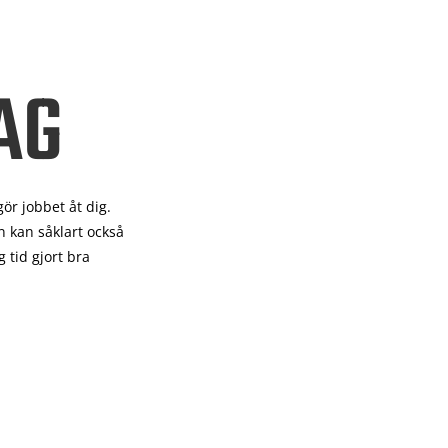
AG
gör
jobbet åt dig.
 kan såklart också
 tid gjort bra