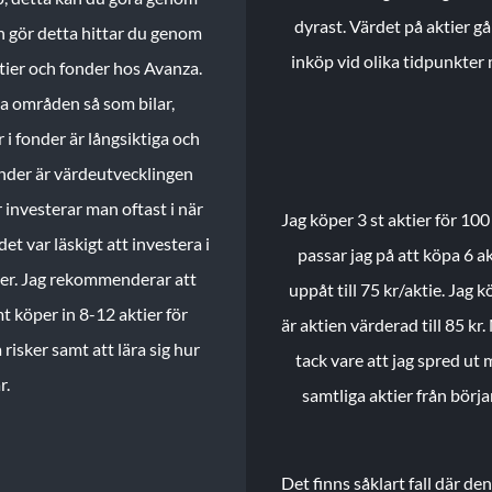
dyrast. Värdet på aktier gå
n gör detta hittar du genom
inköp vid olika tidpunkter 
ktier och fonder hos Avanza.
ika områden så som bilar,
 i fonder är långsiktiga och
onder är värdeutvecklingen
investerar man oftast i när
Jag köper 3 st aktier för 100
et var läskigt att investera i
passar jag på att köpa 6 akt
nder. Jag rekommenderar att
uppåt till 75 kr/aktie. Jag k
t köper in 8-12 aktier för
är aktien värderad till 85 kr.
 risker samt att lära sig hur
tack vare att jag spred ut
r.
samtliga aktier från börj
Det finns såklart fall där d