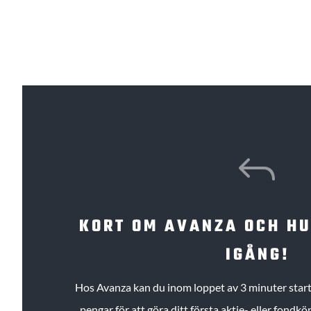
J
KORT OM AVANZA OCH H
IGÅNG!
Hos Avanza kan du inom loppet av 3 minuter starta
pengar för att göra ditt första aktie- eller fond