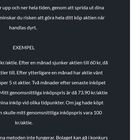
r upp och ner hela tiden, genom att sprida ut dina
minskar du risken att göra hela ditt köp aktien när
handlas dyrt.
EXEMPEL
 kr/aktie.
Efter en månad sjunker aktien till 60 kr, då
ier till.
Efter ytterligare en månad har aktie vänt
öper 5 st aktier.
Två månader efter senaste inköpet
Mitt genomsnittliga inköpspris är då 73.90 kr/aktie
 mina inköp vid olika tidpunkter. Om jag hade köpt
an skulle mitt genomsnittliga inköpspris vara 100
kr/aktie.
enna metoden inte fungerar. Bolaget kan gå i konkurs