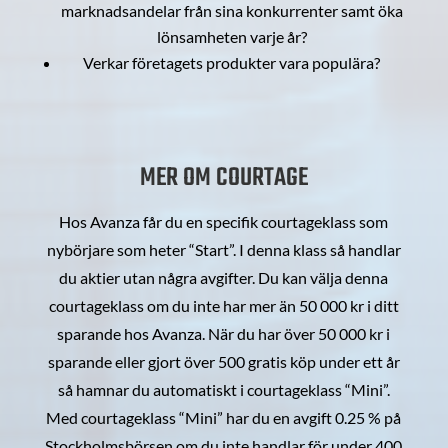
marknadsandelar från sina konkurrenter samt öka
lönsamheten varje år?
Verkar företagets produkter vara populära?
MER OM COURTAGE
Hos Avanza får du en specifik courtageklass som
nybörjare som heter “Start”. I denna klass så handlar
du aktier utan några avgifter. Du kan välja denna
courtageklass om du inte har mer än 50 000 kr i ditt
sparande hos Avanza. När du har över 50 000 kr i
sparande eller gjort över 500 gratis köp under ett år
så hamnar du automatiskt i courtageklass “Mini”.
Med courtageklass “Mini” har du en avgift 0.25 % på
Stockholmsbörsen om du inte handlar för under 400