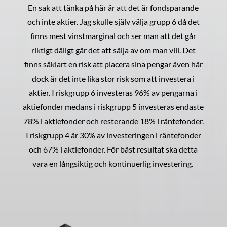
En sak att tänka på här är att det är fondsparande
och inte aktier. Jag skulle själv välja grupp 6 då det
finns mest vinstmarginal och ser man att det går
riktigt dåligt går det att sälja av om man vill. Det
finns såklart en risk att placera sina pengar även här
dock är det inte lika stor risk som att investera i
aktier. I riskgrupp 6 investeras 96% av pengarna i
aktiefonder medans i riskgrupp 5 investeras endaste
78% i aktiefonder och resterande 18% i räntefonder.
I riskgrupp 4 är 30% av investeringen i räntefonder
och 67% i aktiefonder. För bäst resultat ska detta
vara en långsiktig och kontinuerlig investering.