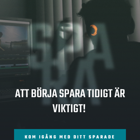
SPA
RA
ATT BÖRJA SPARA TIDIGT ÄR
VIKTIGT!
KOM IGÅNG MED DITT SPARADE