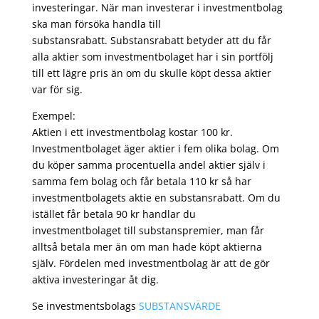
investeringar. När man investerar i investmentbolag
ska man försöka handla till
substansrabatt. Substansrabatt betyder att du får
alla aktier som investmentbolaget har i sin portfölj
till ett lägre pris än om du skulle köpt dessa aktier
var för sig.
Exempel:
Aktien i ett investmentbolag kostar 100 kr.
Investmentbolaget äger aktier i fem olika bolag. Om
du köper samma procentuella andel aktier själv i
samma fem bolag och får betala 110 kr så har
investmentbolagets aktie en substansrabatt. Om du
istället får betala 90 kr handlar du
investmentbolaget till substanspremier, man får
alltså betala mer än om man hade köpt aktierna
själv. Fördelen med investmentbolag är att de gör
aktiva investeringar åt dig.
Se investmentsbolags
SUBSTANSVÄRDE