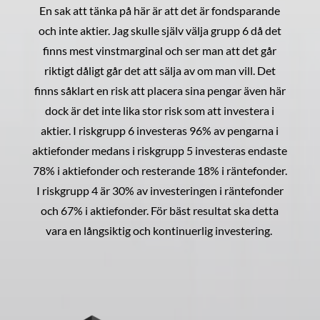
En sak att tänka på här är att det är fondsparande
och inte aktier. Jag skulle själv välja grupp 6 då det
finns mest vinstmarginal och ser man att det går
riktigt dåligt går det att sälja av om man vill. Det
finns såklart en risk att placera sina pengar även här
dock är det inte lika stor risk som att investera i
aktier. I riskgrupp 6 investeras 96% av pengarna i
aktiefonder medans i riskgrupp 5 investeras endaste
78% i aktiefonder och resterande 18% i räntefonder.
I riskgrupp 4 är 30% av investeringen i räntefonder
och 67% i aktiefonder. För bäst resultat ska detta
vara en långsiktig och kontinuerlig investering.