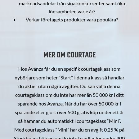
marknadsandelar från sina konkurrenter samt öka
lönsamheten varje år?
Verkar företagets produkter vara populära?
MER OM COURTAGE
Hos Avanza får du en specifik courtageklass som
nybörjare som heter “Start”. I denna klass så handlar
du aktier utan några avgifter. Du kan välja denna
courtageklass om du inte har mer än 50 000 kr i ditt
sparande hos Avanza. När du har över 50 000 kr i
sparande eller gjort över 500 gratis köp under ett år
så hamnar du automatiskt i courtageklass “Mini”.
Med courtageklass “Mini” har du en avgift 0.25 % på
Stockholmsbörsen om du inte handlar för under 400