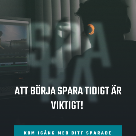
SPA
RA
ATT BÖRJA SPARA TIDIGT ÄR
VIKTIGT!
KOM IGÅNG MED DITT SPARADE