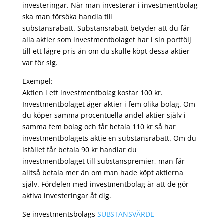
investeringar. När man investerar i investmentbolag
ska man försöka handla till
substansrabatt. Substansrabatt betyder att du får
alla aktier som investmentbolaget har i sin portfölj
till ett lägre pris än om du skulle köpt dessa aktier
var för sig.
Exempel:
Aktien i ett investmentbolag kostar 100 kr.
Investmentbolaget äger aktier i fem olika bolag. Om
du köper samma procentuella andel aktier själv i
samma fem bolag och får betala 110 kr så har
investmentbolagets aktie en substansrabatt. Om du
istället får betala 90 kr handlar du
investmentbolaget till substanspremier, man får
alltså betala mer än om man hade köpt aktierna
själv. Fördelen med investmentbolag är att de gör
aktiva investeringar åt dig.
Se investmentsbolags
SUBSTANSVÄRDE