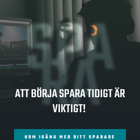
SPA
RA
ATT BÖRJA SPARA TIDIGT ÄR
VIKTIGT!
KOM IGÅNG MED DITT SPARADE