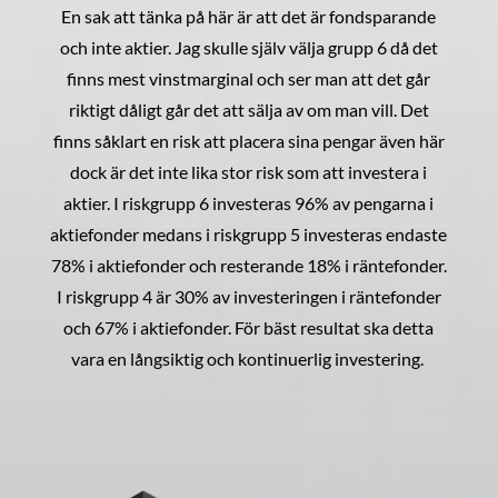
En sak att tänka på här är att det är fondsparande
och inte aktier. Jag skulle själv välja grupp 6 då det
finns mest vinstmarginal och ser man att det går
riktigt dåligt går det att sälja av om man vill. Det
finns såklart en risk att placera sina pengar även här
dock är det inte lika stor risk som att investera i
aktier. I riskgrupp 6 investeras 96% av pengarna i
aktiefonder medans i riskgrupp 5 investeras endaste
78% i aktiefonder och resterande 18% i räntefonder.
I riskgrupp 4 är 30% av investeringen i räntefonder
och 67% i aktiefonder. För bäst resultat ska detta
vara en långsiktig och kontinuerlig investering.