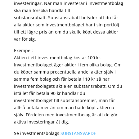
investeringar. När man investerar i investmentbolag
ska man försöka handla till
substansrabatt. Substansrabatt betyder att du får
alla aktier som investmentbolaget har i sin portfölj
till ett lägre pris än om du skulle köpt dessa aktier
var för sig.
Exempel:
Aktien i ett investmentbolag kostar 100 kr.
Investmentbolaget äger aktier i fem olika bolag. Om
du köper samma procentuella andel aktier själv i
samma fem bolag och får betala 110 kr så har
investmentbolagets aktie en substansrabatt. Om du
istället får betala 90 kr handlar du
investmentbolaget till substanspremier, man får
alltså betala mer än om man hade köpt aktierna
själv. Fördelen med investmentbolag är att de gör
aktiva investeringar åt dig.
Se investmentsbolags
SUBSTANSVÄRDE