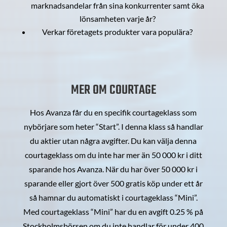
marknadsandelar från sina konkurrenter samt öka
lönsamheten varje år?
Verkar företagets produkter vara populära?
MER OM COURTAGE
Hos Avanza får du en specifik courtageklass som
nybörjare som heter “Start”. I denna klass så handlar
du aktier utan några avgifter. Du kan välja denna
courtageklass om du inte har mer än 50 000 kr i ditt
sparande hos Avanza. När du har över 50 000 kr i
sparande eller gjort över 500 gratis köp under ett år
så hamnar du automatiskt i courtageklass “Mini”.
Med courtageklass “Mini” har du en avgift 0.25 % på
Stockholmsbörsen om du inte handlar för under 400