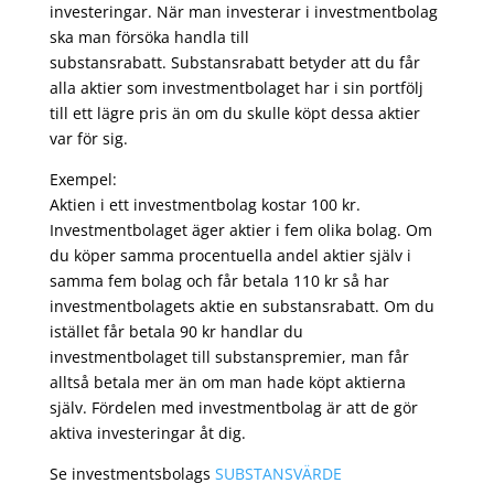
investeringar. När man investerar i investmentbolag
ska man försöka handla till
substansrabatt. Substansrabatt betyder att du får
alla aktier som investmentbolaget har i sin portfölj
till ett lägre pris än om du skulle köpt dessa aktier
var för sig.
Exempel:
Aktien i ett investmentbolag kostar 100 kr.
Investmentbolaget äger aktier i fem olika bolag. Om
du köper samma procentuella andel aktier själv i
samma fem bolag och får betala 110 kr så har
investmentbolagets aktie en substansrabatt. Om du
istället får betala 90 kr handlar du
investmentbolaget till substanspremier, man får
alltså betala mer än om man hade köpt aktierna
själv. Fördelen med investmentbolag är att de gör
aktiva investeringar åt dig.
Se investmentsbolags
SUBSTANSVÄRDE