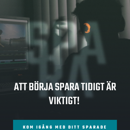
SPA
RA
ATT BÖRJA SPARA TIDIGT ÄR
VIKTIGT!
KOM IGÅNG MED DITT SPARADE