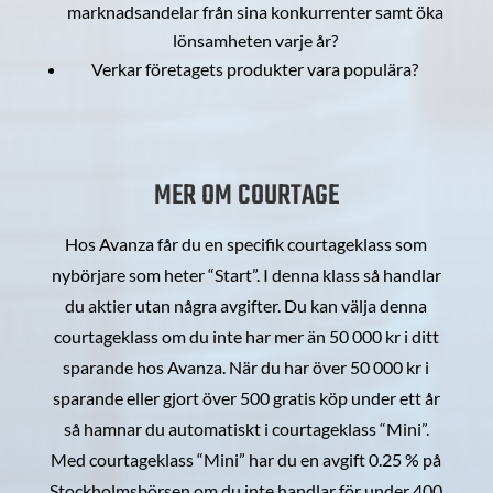
marknadsandelar från sina konkurrenter samt öka
lönsamheten varje år?
Verkar företagets produkter vara populära?
MER OM COURTAGE
Hos Avanza får du en specifik courtageklass som
nybörjare som heter “Start”. I denna klass så handlar
du aktier utan några avgifter. Du kan välja denna
courtageklass om du inte har mer än 50 000 kr i ditt
sparande hos Avanza. När du har över 50 000 kr i
sparande eller gjort över 500 gratis köp under ett år
så hamnar du automatiskt i courtageklass “Mini”.
Med courtageklass “Mini” har du en avgift 0.25 % på
Stockholmsbörsen om du inte handlar för under 400