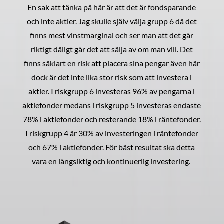
En sak att tänka på här är att det är fondsparande
och inte aktier. Jag skulle själv välja grupp 6 då det
finns mest vinstmarginal och ser man att det går
riktigt dåligt går det att sälja av om man vill. Det
finns såklart en risk att placera sina pengar även här
dock är det inte lika stor risk som att investera i
aktier. I riskgrupp 6 investeras 96% av pengarna i
aktiefonder medans i riskgrupp 5 investeras endaste
78% i aktiefonder och resterande 18% i räntefonder.
I riskgrupp 4 är 30% av investeringen i räntefonder
och 67% i aktiefonder. För bäst resultat ska detta
vara en långsiktig och kontinuerlig investering.