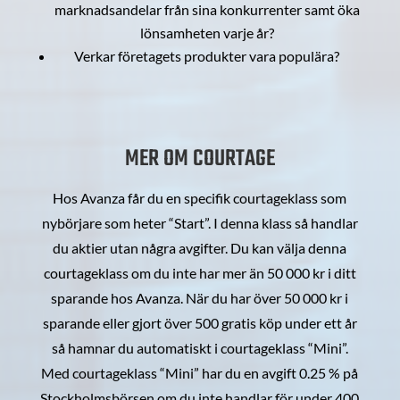
marknadsandelar från sina konkurrenter samt öka
lönsamheten varje år?
Verkar företagets produkter vara populära?
MER OM COURTAGE
Hos Avanza får du en specifik courtageklass som
nybörjare som heter “Start”. I denna klass så handlar
du aktier utan några avgifter. Du kan välja denna
courtageklass om du inte har mer än 50 000 kr i ditt
sparande hos Avanza. När du har över 50 000 kr i
sparande eller gjort över 500 gratis köp under ett år
så hamnar du automatiskt i courtageklass “Mini”.
Med courtageklass “Mini” har du en avgift 0.25 % på
Stockholmsbörsen om du inte handlar för under 400