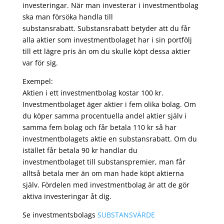
investeringar. När man investerar i investmentbolag
ska man försöka handla till
substansrabatt. Substansrabatt betyder att du får
alla aktier som investmentbolaget har i sin portfölj
till ett lägre pris än om du skulle köpt dessa aktier
var för sig.
Exempel:
Aktien i ett investmentbolag kostar 100 kr.
Investmentbolaget äger aktier i fem olika bolag. Om
du köper samma procentuella andel aktier själv i
samma fem bolag och får betala 110 kr så har
investmentbolagets aktie en substansrabatt. Om du
istället får betala 90 kr handlar du
investmentbolaget till substanspremier, man får
alltså betala mer än om man hade köpt aktierna
själv. Fördelen med investmentbolag är att de gör
aktiva investeringar åt dig.
Se investmentsbolags
SUBSTANSVÄRDE