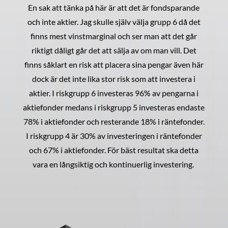
En sak att tänka på här är att det är fondsparande
och inte aktier. Jag skulle själv välja grupp 6 då det
finns mest vinstmarginal och ser man att det går
riktigt dåligt går det att sälja av om man vill. Det
finns såklart en risk att placera sina pengar även här
dock är det inte lika stor risk som att investera i
aktier. I riskgrupp 6 investeras 96% av pengarna i
aktiefonder medans i riskgrupp 5 investeras endaste
78% i aktiefonder och resterande 18% i räntefonder.
I riskgrupp 4 är 30% av investeringen i räntefonder
och 67% i aktiefonder. För bäst resultat ska detta
vara en långsiktig och kontinuerlig investering.