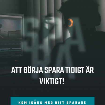
SPA
RA
ATT BÖRJA SPARA TIDIGT ÄR
VIKTIGT!
KOM IGÅNG MED DITT SPARADE