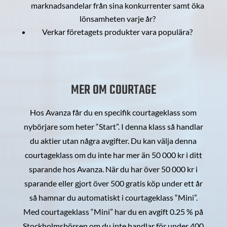
marknadsandelar från sina konkurrenter samt öka
lönsamheten varje år?
Verkar företagets produkter vara populära?
MER OM COURTAGE
Hos Avanza får du en specifik courtageklass som
nybörjare som heter “Start”. I denna klass så handlar
du aktier utan några avgifter. Du kan välja denna
courtageklass om du inte har mer än 50 000 kr i ditt
sparande hos Avanza. När du har över 50 000 kr i
sparande eller gjort över 500 gratis köp under ett år
så hamnar du automatiskt i courtageklass “Mini”.
Med courtageklass “Mini” har du en avgift 0.25 % på
Stockholmsbörsen om du inte handlar för under 400