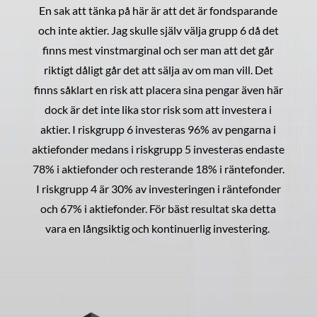
En sak att tänka på här är att det är fondsparande
och inte aktier. Jag skulle själv välja grupp 6 då det
finns mest vinstmarginal och ser man att det går
riktigt dåligt går det att sälja av om man vill. Det
finns såklart en risk att placera sina pengar även här
dock är det inte lika stor risk som att investera i
aktier. I riskgrupp 6 investeras 96% av pengarna i
aktiefonder medans i riskgrupp 5 investeras endaste
78% i aktiefonder och resterande 18% i räntefonder.
I riskgrupp 4 är 30% av investeringen i räntefonder
och 67% i aktiefonder. För bäst resultat ska detta
vara en långsiktig och kontinuerlig investering.