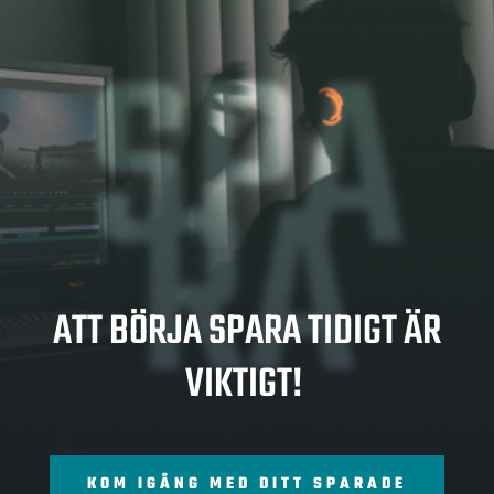
SPA
RA
ATT BÖRJA SPARA TIDIGT ÄR
VIKTIGT!
KOM IGÅNG MED DITT SPARADE