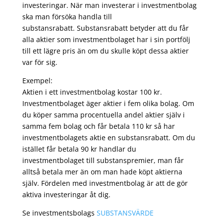
investeringar. När man investerar i investmentbolag
ska man försöka handla till
substansrabatt. Substansrabatt betyder att du får
alla aktier som investmentbolaget har i sin portfölj
till ett lägre pris än om du skulle köpt dessa aktier
var för sig.
Exempel:
Aktien i ett investmentbolag kostar 100 kr.
Investmentbolaget äger aktier i fem olika bolag. Om
du köper samma procentuella andel aktier själv i
samma fem bolag och får betala 110 kr så har
investmentbolagets aktie en substansrabatt. Om du
istället får betala 90 kr handlar du
investmentbolaget till substanspremier, man får
alltså betala mer än om man hade köpt aktierna
själv. Fördelen med investmentbolag är att de gör
aktiva investeringar åt dig.
Se investmentsbolags
SUBSTANSVÄRDE