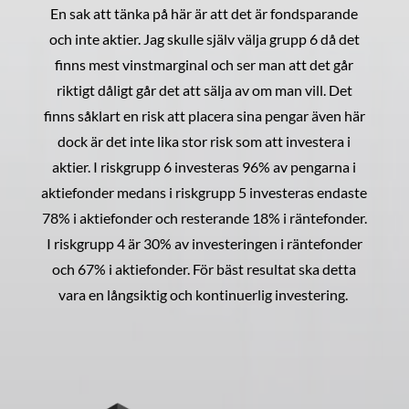
En sak att tänka på här är att det är fondsparande
och inte aktier. Jag skulle själv välja grupp 6 då det
finns mest vinstmarginal och ser man att det går
riktigt dåligt går det att sälja av om man vill. Det
finns såklart en risk att placera sina pengar även här
dock är det inte lika stor risk som att investera i
aktier. I riskgrupp 6 investeras 96% av pengarna i
aktiefonder medans i riskgrupp 5 investeras endaste
78% i aktiefonder och resterande 18% i räntefonder.
I riskgrupp 4 är 30% av investeringen i räntefonder
och 67% i aktiefonder. För bäst resultat ska detta
vara en långsiktig och kontinuerlig investering.