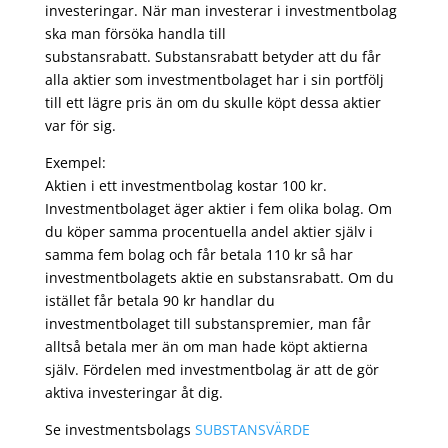
investeringar. När man investerar i investmentbolag
ska man försöka handla till
substansrabatt. Substansrabatt betyder att du får
alla aktier som investmentbolaget har i sin portfölj
till ett lägre pris än om du skulle köpt dessa aktier
var för sig.
Exempel:
Aktien i ett investmentbolag kostar 100 kr.
Investmentbolaget äger aktier i fem olika bolag. Om
du köper samma procentuella andel aktier själv i
samma fem bolag och får betala 110 kr så har
investmentbolagets aktie en substansrabatt. Om du
istället får betala 90 kr handlar du
investmentbolaget till substanspremier, man får
alltså betala mer än om man hade köpt aktierna
själv. Fördelen med investmentbolag är att de gör
aktiva investeringar åt dig.
Se investmentsbolags
SUBSTANSVÄRDE