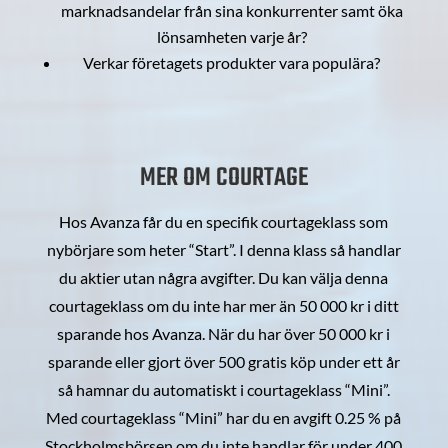
marknadsandelar från sina konkurrenter samt öka
lönsamheten varje år?
Verkar företagets produkter vara populära?
MER OM COURTAGE
Hos Avanza får du en specifik courtageklass som
nybörjare som heter “Start”. I denna klass så handlar
du aktier utan några avgifter. Du kan välja denna
courtageklass om du inte har mer än 50 000 kr i ditt
sparande hos Avanza. När du har över 50 000 kr i
sparande eller gjort över 500 gratis köp under ett år
så hamnar du automatiskt i courtageklass “Mini”.
Med courtageklass “Mini” har du en avgift 0.25 % på
Stockholmsbörsen om du inte handlar för under 400