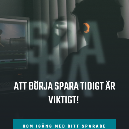
SPA
RA
ATT BÖRJA SPARA TIDIGT ÄR
VIKTIGT!
KOM IGÅNG MED DITT SPARADE