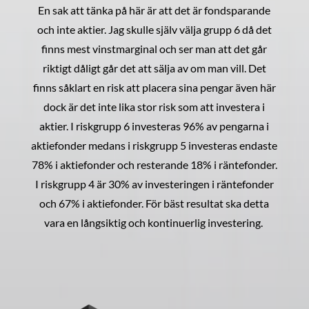
En sak att tänka på här är att det är fondsparande
och inte aktier. Jag skulle själv välja grupp 6 då det
finns mest vinstmarginal och ser man att det går
riktigt dåligt går det att sälja av om man vill. Det
finns såklart en risk att placera sina pengar även här
dock är det inte lika stor risk som att investera i
aktier. I riskgrupp 6 investeras 96% av pengarna i
aktiefonder medans i riskgrupp 5 investeras endaste
78% i aktiefonder och resterande 18% i räntefonder.
I riskgrupp 4 är 30% av investeringen i räntefonder
och 67% i aktiefonder. För bäst resultat ska detta
vara en långsiktig och kontinuerlig investering.