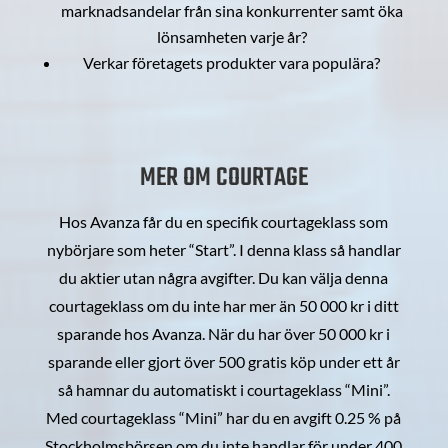
marknadsandelar från sina konkurrenter samt öka
lönsamheten varje år?
Verkar företagets produkter vara populära?
MER OM COURTAGE
Hos Avanza får du en specifik courtageklass som
nybörjare som heter “Start”. I denna klass så handlar
du aktier utan några avgifter. Du kan välja denna
courtageklass om du inte har mer än 50 000 kr i ditt
sparande hos Avanza. När du har över 50 000 kr i
sparande eller gjort över 500 gratis köp under ett år
så hamnar du automatiskt i courtageklass “Mini”.
Med courtageklass “Mini” har du en avgift 0.25 % på
Stockholmsbörsen om du inte handlar för under 400