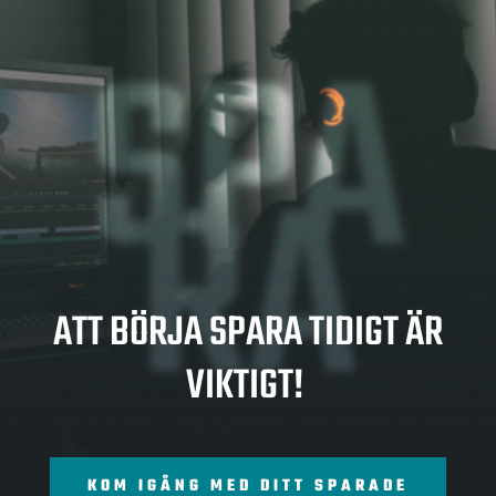
SPA
RA
ATT BÖRJA SPARA TIDIGT ÄR
VIKTIGT!
KOM IGÅNG MED DITT SPARADE