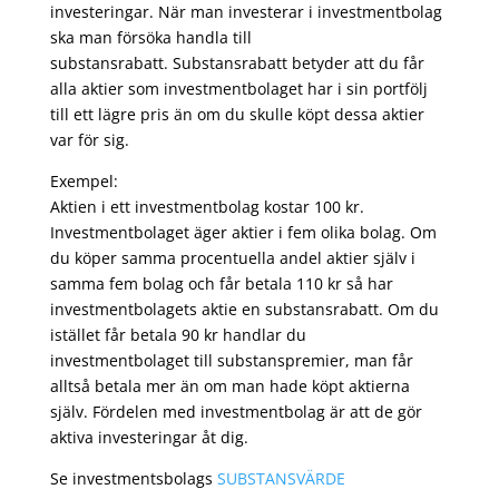
investeringar. När man investerar i investmentbolag
ska man försöka handla till
substansrabatt. Substansrabatt betyder att du får
alla aktier som investmentbolaget har i sin portfölj
till ett lägre pris än om du skulle köpt dessa aktier
var för sig.
Exempel:
Aktien i ett investmentbolag kostar 100 kr.
Investmentbolaget äger aktier i fem olika bolag. Om
du köper samma procentuella andel aktier själv i
samma fem bolag och får betala 110 kr så har
investmentbolagets aktie en substansrabatt. Om du
istället får betala 90 kr handlar du
investmentbolaget till substanspremier, man får
alltså betala mer än om man hade köpt aktierna
själv. Fördelen med investmentbolag är att de gör
aktiva investeringar åt dig.
Se investmentsbolags
SUBSTANSVÄRDE