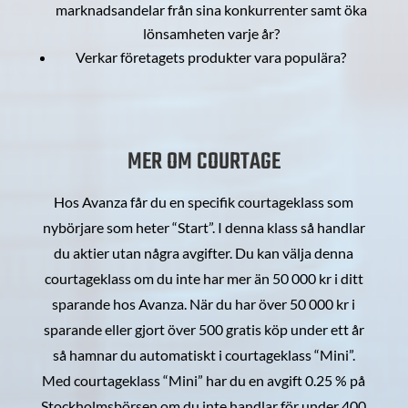
marknadsandelar från sina konkurrenter samt öka
lönsamheten varje år?
Verkar företagets produkter vara populära?
MER OM COURTAGE
Hos Avanza får du en specifik courtageklass som
nybörjare som heter “Start”. I denna klass så handlar
du aktier utan några avgifter. Du kan välja denna
courtageklass om du inte har mer än 50 000 kr i ditt
sparande hos Avanza. När du har över 50 000 kr i
sparande eller gjort över 500 gratis köp under ett år
så hamnar du automatiskt i courtageklass “Mini”.
Med courtageklass “Mini” har du en avgift 0.25 % på
Stockholmsbörsen om du inte handlar för under 400