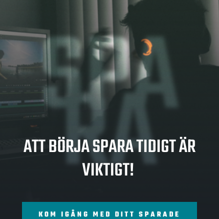
SPA
RA
ATT BÖRJA SPARA TIDIGT ÄR
VIKTIGT!
KOM IGÅNG MED DITT SPARADE