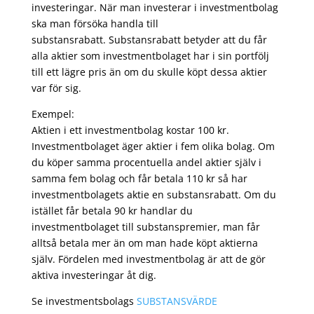
investeringar. När man investerar i investmentbolag
ska man försöka handla till
substansrabatt. Substansrabatt betyder att du får
alla aktier som investmentbolaget har i sin portfölj
till ett lägre pris än om du skulle köpt dessa aktier
var för sig.
Exempel:
Aktien i ett investmentbolag kostar 100 kr.
Investmentbolaget äger aktier i fem olika bolag. Om
du köper samma procentuella andel aktier själv i
samma fem bolag och får betala 110 kr så har
investmentbolagets aktie en substansrabatt. Om du
istället får betala 90 kr handlar du
investmentbolaget till substanspremier, man får
alltså betala mer än om man hade köpt aktierna
själv. Fördelen med investmentbolag är att de gör
aktiva investeringar åt dig.
Se investmentsbolags
SUBSTANSVÄRDE