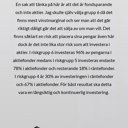
En sak att tänka på här är att det är fondsparande
och inte aktier. Jag skulle själv välja grupp 6 då det
finns mest vinstmarginal och ser man att det går
riktigt dåligt går det att sälja av om man vill. Det
finns såklart en risk att placera sina pengar även här
dock är det inte lika stor risk som att investera i
aktier. I riskgrupp 6 investeras 96% av pengarna i
aktiefonder medans i riskgrupp 5 investeras endaste
78% i aktiefonder och resterande 18% i räntefonder.
I riskgrupp 4 är 30% av investeringen i räntefonder
och 67% i aktiefonder. För bäst resultat ska detta
vara en långsiktig och kontinuerlig investering.